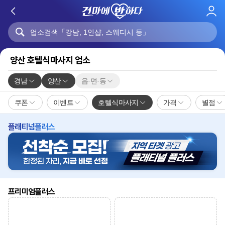
로
그
인
양산 호텔식마사지 업소
경남
양산
읍·면·동
쿠폰
이벤트
호텔식마사지
가격
별점
플래티넘플러스
프리미엄플러스