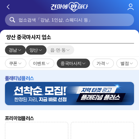
로
그
인
양산 중국마사지 업소
경남
양산
읍·면·동
쿠폰
이벤트
중국마사지
가격
별점
플래티넘플러스
프리미엄플러스