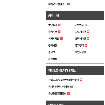
저가코스/할인코스
커뮤니티
방문후기
가입인사
출석체크
자유게시판
익명게시판
유머게시판
공지사항
중고장터
블로그
포인트정책
회원랭킹
창업&교육&매매&홍보
창업/교육/투잡/예약대행/컨설팅
임대/매매(마사지샵+일반)
소상공인/토탈홍보