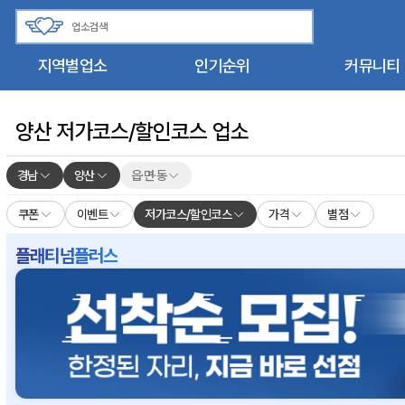
지역별업소
인기순위
커뮤니티
양산 저가코스/할인코스 업소
경남
양산
읍·면·동
쿠폰
이벤트
저가코스/할인코스
가격
별점
플래티넘플러스