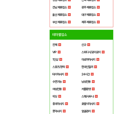
전남 제휴업소
광주 제휴업소
울산 제휴업소
대구 제휴업소
부산 제휴업소
제주 제휴업소
테마별업소
전체
신규
VIP
스웨디시/로미로미
1인샵
아로마마사지
스포츠/경락
한국인힐러
타이마사지
24시간
수면가능
남성전용
여성전용
커플환영
왁싱
스파/사우나
중국마사지
호텔식마사지
풋마사지
얼굴관리