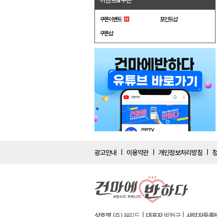
이벤트&쿠폰
쿠폰이벤트
포인트샵
쿠폰샵
광고안내
이용약관
개인정보처리방침
|
|
|
상호명
(주) 뷰리드
대표자
박현구
사업자등록