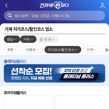
로
그
인
거제 저가코스/할인코스 업소
경남
거제
읍·면·동
쿠폰
이벤트
저가코스/할인코스
가격
별
플래티넘플러스
프리미엄플러스