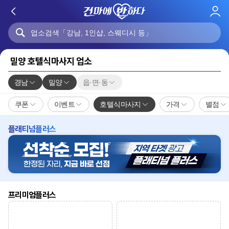
로
그
인
밀양 호텔식마사지 업소
경남
밀양
읍·면·동
쿠폰
이벤트
호텔식마사지
가격
별점
플래티넘플러스
프리미엄플러스