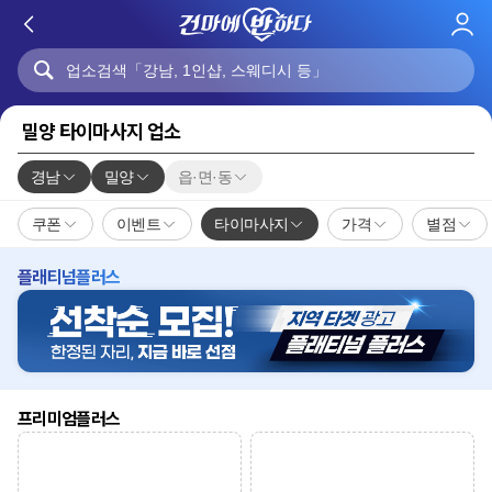
로
그
인
밀양 타이마사지 업소
경남
밀양
읍·면·동
쿠폰
이벤트
타이마사지
가격
별점
플래티넘플러스
프리미엄플러스