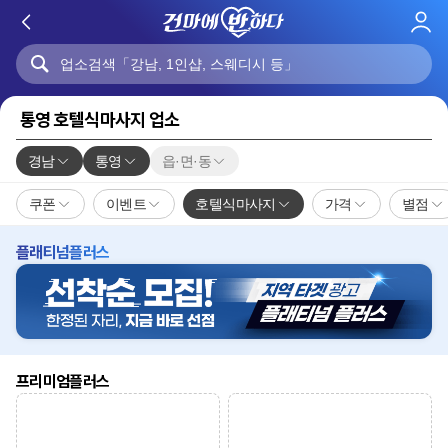
로
그
인
통영 호텔식마사지 업소
경남
통영
읍·면·동
쿠폰
이벤트
호텔식마사지
가격
별점
플래티넘플러스
프리미엄플러스