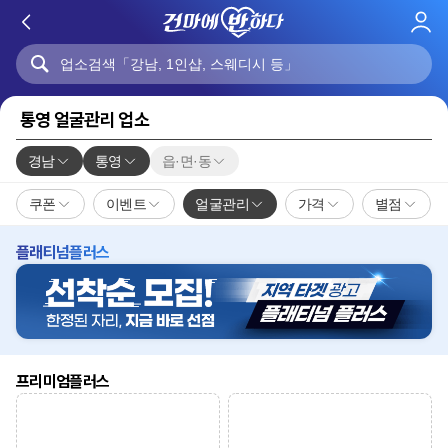
로
그
인
통영 얼굴관리 업소
경남
통영
읍·면·동
쿠폰
이벤트
얼굴관리
가격
별점
플래티넘플러스
프리미엄플러스