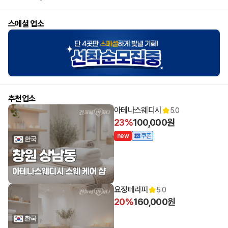
스페셜 업소
추천업소
아테나스웨디시
5.0
23%
100,000원
n
e
w
쿠폰
11:00 오픈
요정테라피
5.0
20%
160,000원