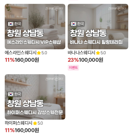
12:00 오픈
12:00 오픈
에스라인스웨디시
바나나스웨디시
5.0
5.0
11%
160,000원
23%
100,000원
이벤트
15:00 오픈
하이퍼스웨디시
5.0
11%
160,000원