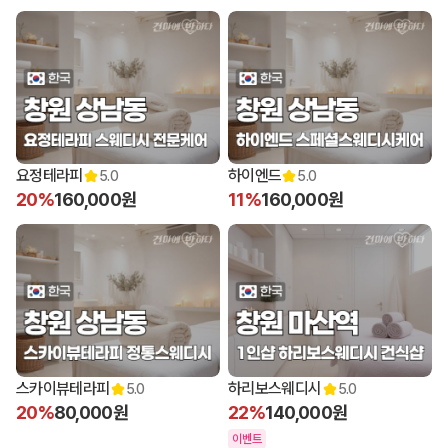
11:00 오픈
12:00 오픈
요정테라피
하이엔드
5.0
5.0
20%
160,000원
11%
160,000원
12:00 오픈
12:00 오픈
스카이뷰테라피
하리보스웨디시
5.0
5.0
20%
80,000원
22%
140,000원
이벤트