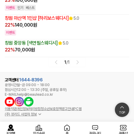
23%
100,000원
이벤트
인기
베스트
창원 마산역 1인샵 [하리보스웨디시]
5.0
22%
140,000원
이벤트
창원 중앙동 [색연필스웨디시]
5.0
22%
70,000원
1
/
1
고객센터
1644-8396
운영시간
월~금 09:00 ~ 18:00
점심시간
12:00 ~ 13:30 (주말, 공휴일 휴무)
E-MAIL
help@beaulead.co.kr
이용약관
개인정보처리방침
청소년보호정책
광고안내
PC웹
TOP
(주) 뷰리드 사업자 정보
지역별
인기순위
홈
커뮤니티
쿠폰샵