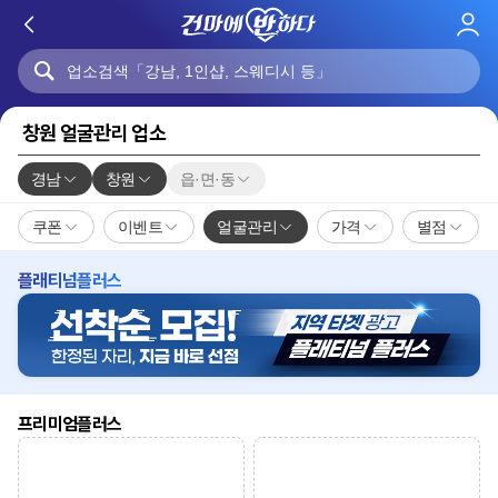
로
그
인
창원 얼굴관리 업소
경남
창원
읍·면·동
쿠폰
이벤트
얼굴관리
가격
별점
플래티넘플러스
프리미엄플러스