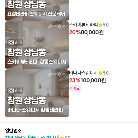
11:00 오픈
스카이뷰테라피
5.0
20%
80,000원
12:00 오픈
바나나스웨디시
5.0
23%
100,000원
이벤트
12:00 오픈
일반업소
창원 상남동 [아테나스웨디시]
5.0