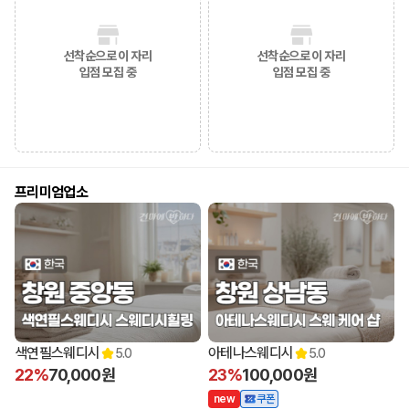
선착순으로 이 자리
선착순으로 이 자리
입점 모집 중
입점 모집 중
프리미엄업소
11:00 오픈
색연필스웨디시
아테나스웨디시
5.0
5.0
22%
70,000원
23%
100,000원
n
e
w
쿠폰