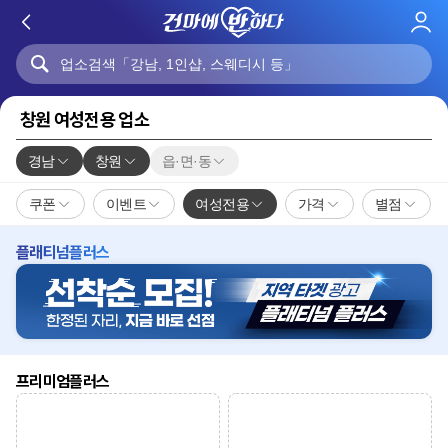
로
그
인
창원 여성전용 업소
경남
창원
읍·면·동
쿠폰
이벤트
여성전용
가격
별점
플래티넘플러스
프리미엄플러스