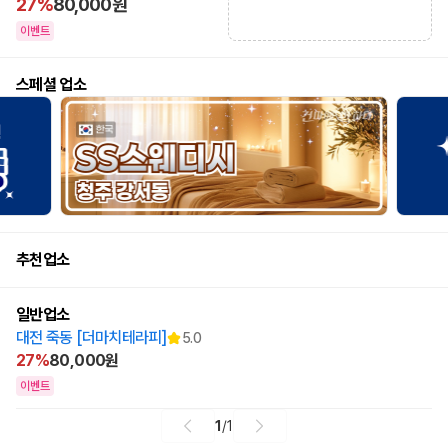
27%
80,000원
이벤트
스페셜 업소
추천업소
일반업소
대전 죽동 [더마치테라피]
5.0
27%
80,000원
이벤트
1
/
1