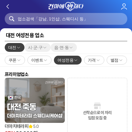
로
그
인
대전 여성전용 업소
대전
시·군·구
읍·면·동
쿠폰
이벤트
여성전용
가격
별점
프리미엄업소
선착순으로 이 자리
입점 모집 중
더마치테라피
5.0