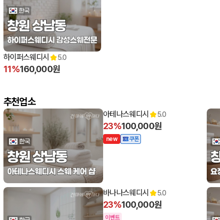
15:00 오픈
하이퍼스웨디시
5.0
11%
160,000원
추천업소
아테나스웨디시
5.0
23%
100,000원
n
e
w
쿠폰
11:00 오픈
11:
바나나스웨디시
5.0
23%
100,000원
이벤트