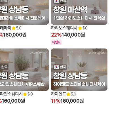
00 오픈
12:00 오픈
테라피
하리보스웨디시
5.0
5.0
%
160,000원
22%
140,000원
이벤트
00 오픈
12:00 오픈
라인스웨디시
하이엔드
5.0
5.0
%
160,000원
11%
160,000원