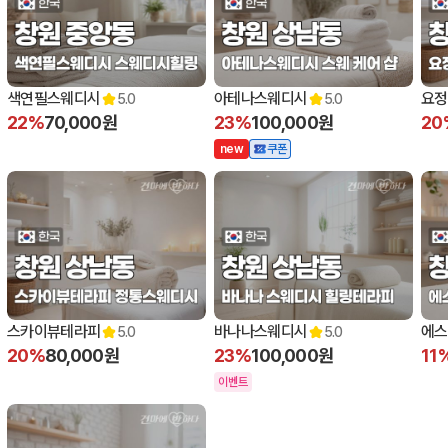
11:00 오픈
11:
색연필스웨디시
아테나스웨디시
요정
5.0
5.0
22%
70,000원
23%
100,000원
20
n
e
w
쿠폰
12:00 오픈
12:00 오픈
12:
스카이뷰테라피
바나나스웨디시
에스
5.0
5.0
20%
80,000원
23%
100,000원
11
이벤트