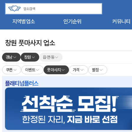
지역별업소
인기순위
커뮤니티
창원 풋마사지 업소
경남
창원
읍·면·동
쿠폰
이벤트
풋마사지
가격
별점
플래티넘플러스