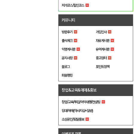
저가코스/할인코스
커뮤니티
방문후기
가입인사
출석체크
자유게시판
익명게시판
유머게시판
공지사항
중고장터
블로그
포인트정책
회원랭킹
창업&교육&매매&홍보
창업/교육/투잡/예약대행/컨설팅
임대/매매(마사지샵+일반)
소상공인/토탈홍보