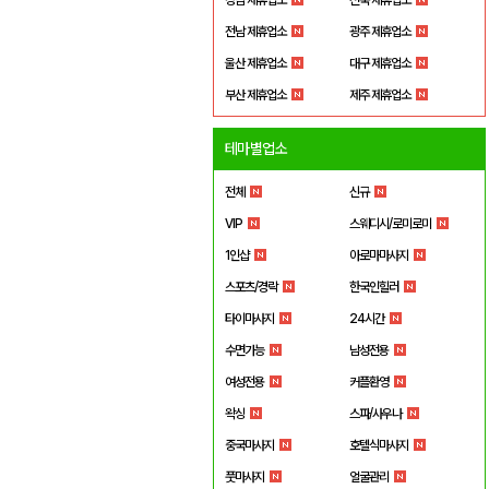
전남 제휴업소
광주 제휴업소
울산 제휴업소
대구 제휴업소
부산 제휴업소
제주 제휴업소
테마별업소
전체
신규
VIP
스웨디시/로미로미
1인샵
아로마마사지
스포츠/경락
한국인힐러
타이마사지
24시간
수면가능
남성전용
여성전용
커플환영
왁싱
스파/사우나
중국마사지
호텔식마사지
풋마사지
얼굴관리