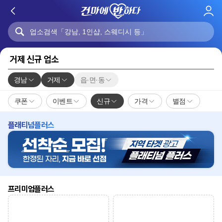
로
그
인
거제 신규 업소
경남
거제
읍·면·동
쿠폰
이벤트
신규
가격
별점
플래티넘플러스
프리미엄플러스