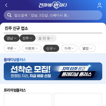
로
그
인
진주 신규 업소
경남
진주
읍·면·동
쿠폰
이벤트
신규
가격
별점
플래티넘플러스
프리미엄플러스