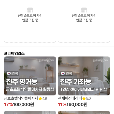
선착순으로 이 자리
선착순으로 이 자리
입점 모집 중
입점 모집 중
프리미엄업소
금호호텔식약돌마사지
센세이션테라피
4.9
5.0
17%
100,000원
11%
160,000원