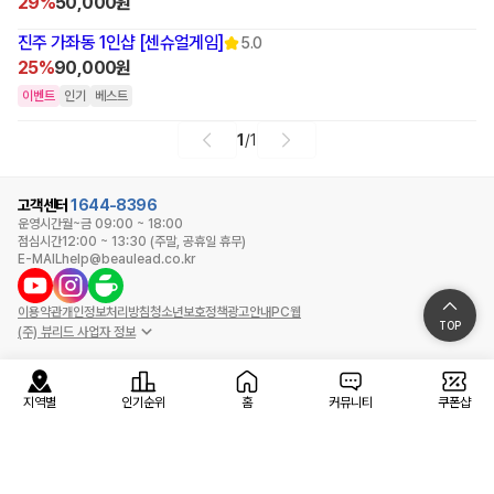
29%
50,000원
진주 가좌동 1인샵 [센슈얼게임]
5.0
25%
90,000원
이벤트
인기
베스트
1
/
1
고객센터
1644-8396
운영시간
월~금 09:00 ~ 18:00
점심시간
12:00 ~ 13:30 (주말, 공휴일 휴무)
E-MAIL
help@beaulead.co.kr
이용약관
개인정보처리방침
청소년보호정책
광고안내
PC웹
TOP
(주) 뷰리드 사업자 정보
지역별
인기순위
홈
커뮤니티
쿠폰샵