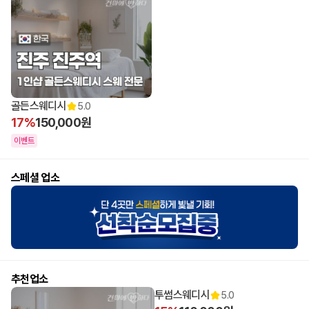
12:00 오픈
골든스웨디시
5.0
17%
150,000원
이벤트
스페셜 업소
추천업소
투썸스웨디시
5.0