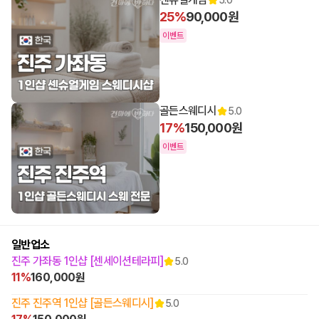
25%
90,000원
이벤트
11:00 오픈
골든스웨디시
5.0
17%
150,000원
이벤트
12:00 오픈
일반업소
진주 가좌동 1인샵 [센세이션테라피]
5.0
11%
160,000원
진주 진주역 1인샵 [골든스웨디시]
5.0