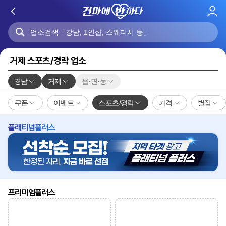
로
그
인
거제 스포츠/경락 업소
경남
거제
읍·면·동
쿠폰
이벤트
스포츠/경락
가격
별점
플래티넘플러스
프리미엄플러스