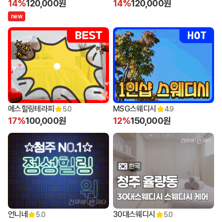
14%
120,000원
14%
120,000원
n
e
w
에스힐링테라피
MSG스웨디시
5.0
4.9
17%
100,000원
12%
150,000원
언니네
30대스웨디시
5.0
5.0