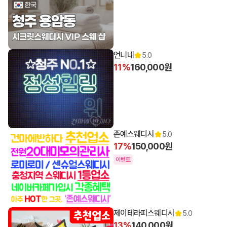
언니네
5.0
11%
160,000원
존예스웨디시
5.0
17%
150,000원
이벤트
제이테라피스웨디시
5.0
13%
140,000원