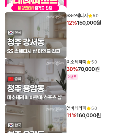
SS스웨디시
5.0
12%
150,000원
미소테라피
5.0
30%
70,000원
이벤트
앰버테라피
5.0
11%
160,000원