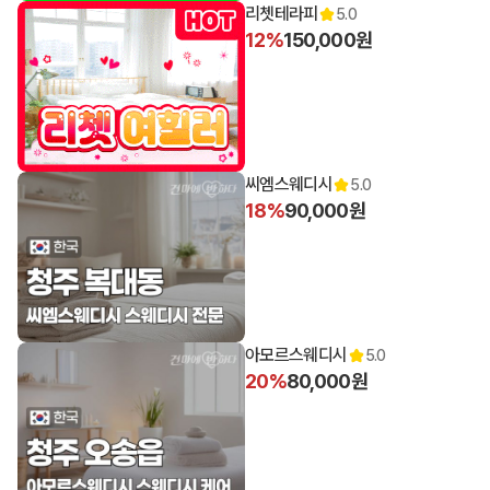
리쳇테라피
5.0
12%
150,000원
씨엠스웨디시
5.0
18%
90,000원
아모르스웨디시
5.0
20%
80,000원