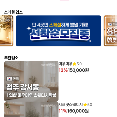
스페셜 업소
추천업소
미우미우
5.0
12%
150,000원
시크릿스웨디시
5.0
11%
160,000원