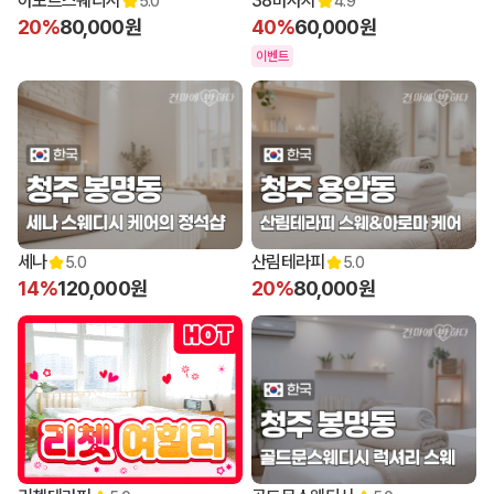
아모르스웨디시
38마사지
5.0
4.9
20%
80,000원
40%
60,000원
이벤트
세나
산림테라피
5.0
5.0
14%
120,000원
20%
80,000원