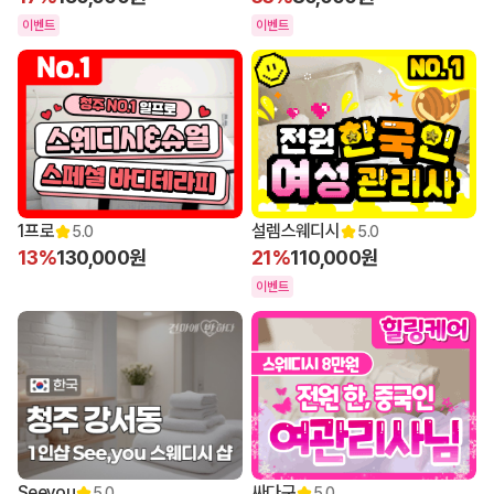
이벤트
이벤트
1프로
설렘스웨디시
5.0
5.0
13%
130,000원
21%
110,000원
이벤트
Seeyou
싸다구
5.0
5.0