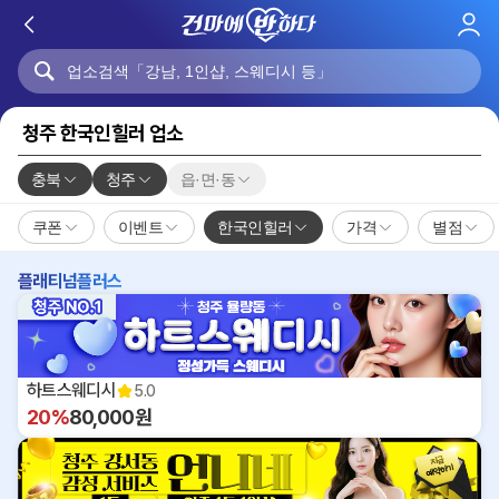
로
그
인
청주 한국인힐러 업소
충북
청주
읍·면·동
쿠폰
이벤트
한국인힐러
가격
별점
플래티넘플러스
하트스웨디시
5.0
20%
80,000원