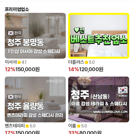
프리미엄업소
이서아
더플러스
4.1
5.0
12%
150,000원
14%
120,000원
벤츠테라피
이룸
5.0
5.0
17%
150,000원
33%
80,000원