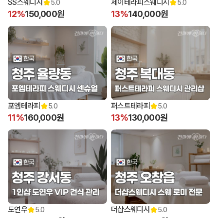
SS스웨디시
제이테라피스웨디시
5.0
5.0
12%
150,000원
13%
140,000원
포엠테라피
퍼스트테라피
5.0
5.0
11%
160,000원
13%
130,000원
도연우
더샵스웨디시
5.0
5.0