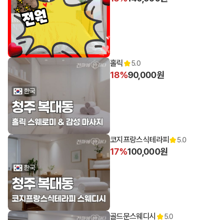
홀릭
5.0
18%
90,000원
코지프랑스식테라피
5.0
17%
100,000원
골드문스웨디시
5.0