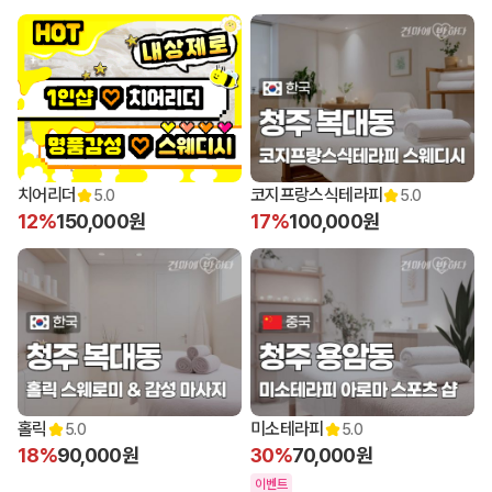
치어리더
코지프랑스식테라피
5.0
5.0
12%
150,000원
17%
100,000원
홀릭
미소테라피
5.0
5.0
18%
90,000원
30%
70,000원
이벤트