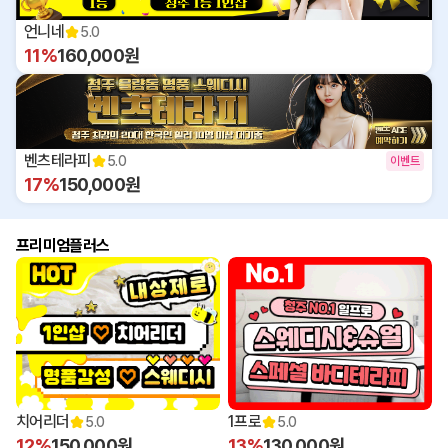
언니네
5.0
11%
160,000원
벤츠테라피
5.0
이벤트
17%
150,000원
프리미엄플러스
치어리더
1프로
5.0
5.0
12%
150,000원
13%
130,000원