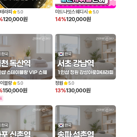
테라피
미드나잇스웨디시
5.0
5.0
%
120,000원
14%
120,000원
이블랑
정원
5.0
5.0
%
150,000원
13%
130,000원
트