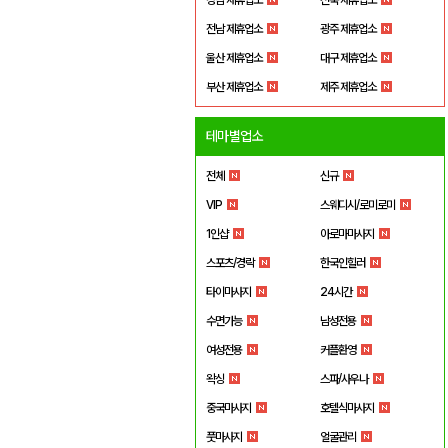
전남 제휴업소
광주 제휴업소
울산 제휴업소
대구 제휴업소
부산 제휴업소
제주 제휴업소
테마별업소
전체
신규
VIP
스웨디시/로미로미
1인샵
아로마마사지
스포츠/경락
한국인힐러
타이마사지
24시간
수면가능
남성전용
여성전용
커플환영
왁싱
스파/사우나
중국마사지
호텔식마사지
풋마사지
얼굴관리