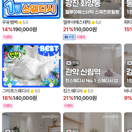
우유범벅
엘루아에스테틱
파티
5.0
5.0
14%
190,000원
21%
110,000원
15
이벤트
쿠폰
이벤트
그라프스웨디시
킹스웨디시
바나
5.0
5.0
18%
140,000원
21%
110,000원
9
이벤트
이벤트