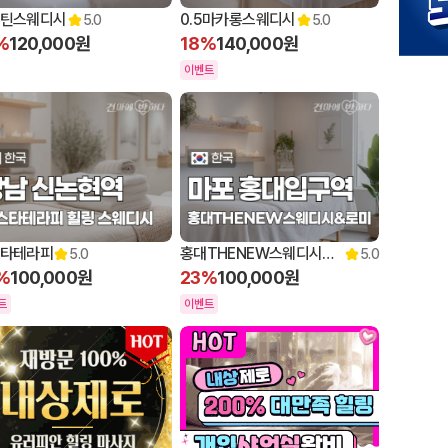
틴스웨디시
0.5마카롱스웨디시
5.0
5.0
%
120,000원
18%
140,000원
이벤트
타테라피
홍대THENEW스웨디시&로미
5.0
5.0
%
100,000원
23%
100,000원
트
이벤트