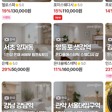
헬로스파
포미스웨디시
프로
5.0
5.0
19%
130,000원
15%
110,000원
14
이벤트
n
e
w
은채
온다움에스테틱
인스
5.0
5.0
29%
50,000원
11%
160,000원
23
이벤