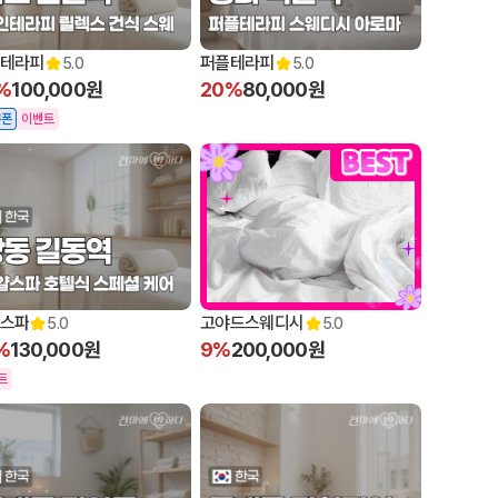
테라피
퍼플테라피
5.0
5.0
%
100,000원
20%
80,000원
쿠폰
이벤트
스파
고야드스웨디시
5.0
5.0
%
130,000원
9%
200,000원
트