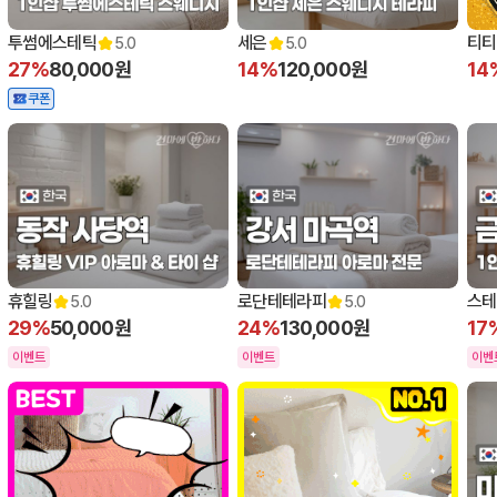
투썸에스테틱
세은
티티
5.0
5.0
27%
80,000원
14%
120,000원
14
쿠폰
휴힐링
로단테테라피
스테
5.0
5.0
29%
50,000원
24%
130,000원
17
이벤트
이벤트
이벤