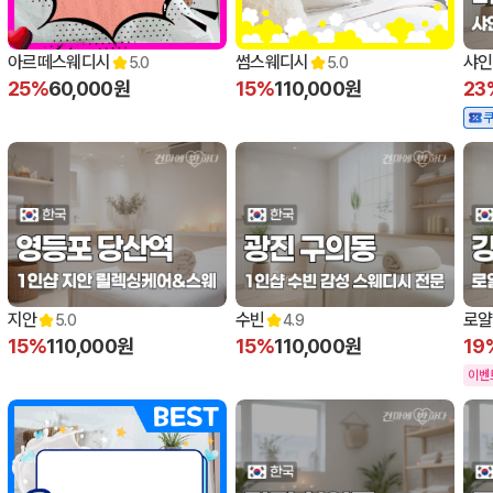
아르떼스웨디시
썸스웨디시
샤인
5.0
5.0
25%
60,000원
15%
110,000원
23
지안
수빈
로얄
5.0
4.9
15%
110,000원
15%
110,000원
19
이벤