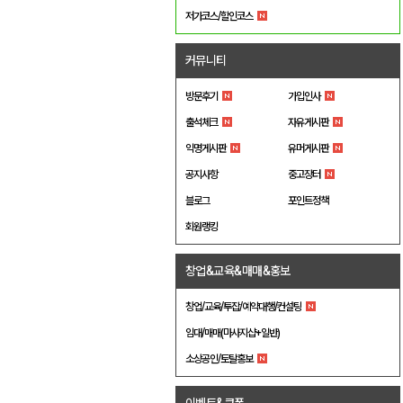
저가코스/할인코스
커뮤니티
방문후기
가입인사
출석체크
자유게시판
익명게시판
유머게시판
공지사항
중고장터
블로그
포인트정책
회원랭킹
창업&교육&매매&홍보
창업/교육/투잡/예약대행/컨설팅
임대/매매(마사지샵+일반)
소상공인/토탈홍보