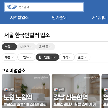
지역별업소
인기순위
커뮤니티
서울 한국인힐러 업소
서울
시·군·구
읍·면·동
쿠폰
이벤트
한국인힐러
가격
별점
프리미엄업소