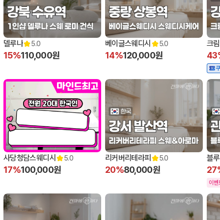
델루나
베이글스웨디시
크림
5.0
5.0
15%
110,000원
14%
120,000원
43
사당청담스웨디시
리커버리테라피
블루
5.0
5.0
17%
100,000원
20%
80,000원
27
이벤