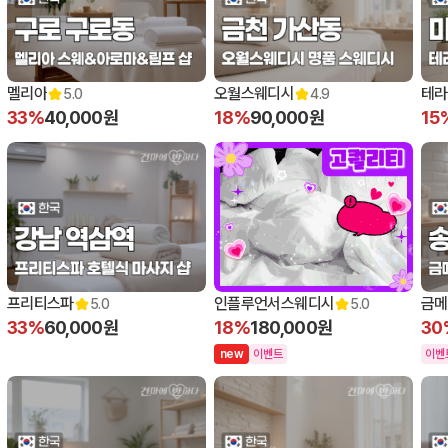
멜리아
오월스웨디시
테라
5.0
4.9
33%
40,000원
18%
90,000원
15
프리티스파
인플루언서스웨디시
금메
5.0
5.0
33%
60,000원
18%
180,000원
30
n
e
w
이벤트
이벤