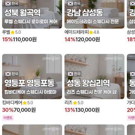
루벨
에이드테라피
삼성
5.0
4.8
15%
110,000원
14%
120,000원
18
킹바디케어
리즈
가디
5.0
5.0
30%
70,000원
13%
130,000원
20
이벤트
이벤