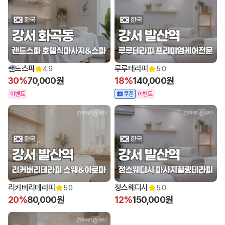
랜드스파
루루테라피
4.9
5.0
30%
70,000원
18%
140,000원
이벤트
쿠폰
이벤트
리커버리테라피
정스웨디시
5.0
5.0
20%
80,000원
12%
150,000원