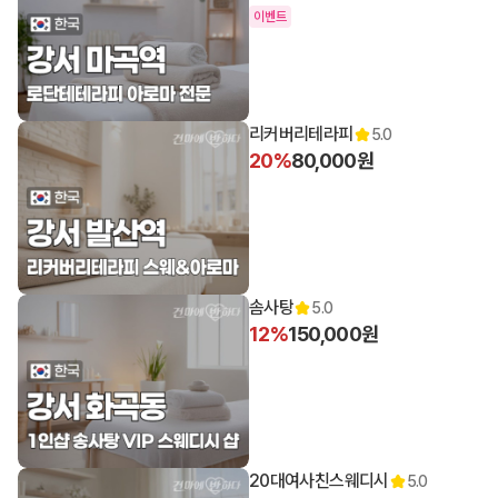
이벤트
리커버리테라피
5.0
20%
80,000원
솜사탕
5.0
12%
150,000원
20대여사친스웨디시
5.0