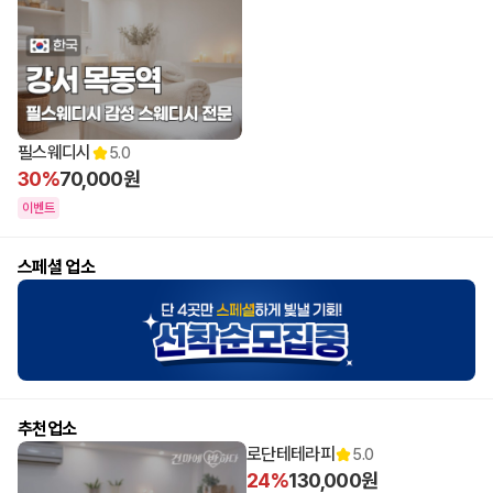
필스웨디시
5.0
30%
70,000원
이벤트
스페셜 업소
추천업소
로단테테라피
5.0
24%
130,000원