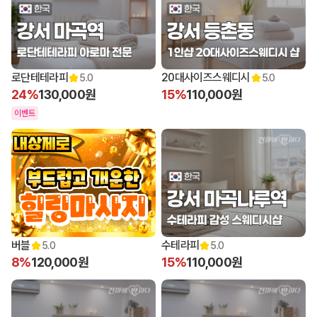
로단테테라피
20대사이즈스웨디시
5.0
5.0
24%
130,000원
15%
110,000원
이벤트
버블
수테라피
5.0
5.0
8%
120,000원
15%
110,000원