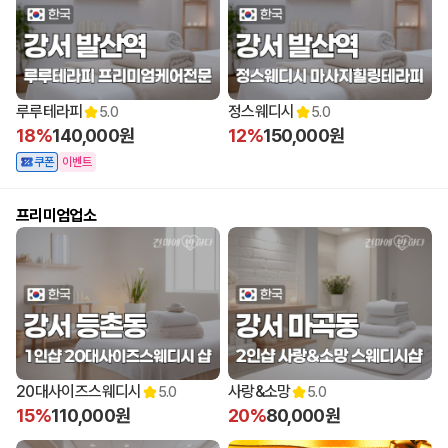
루루테라피
정스웨디시
5.0
5.0
18%
140,000원
12%
150,000원
쿠폰
이벤트
프리미엄업소
20대사이즈스웨디시
사랑&소망
5.0
5.0
15%
110,000원
20%
80,000원