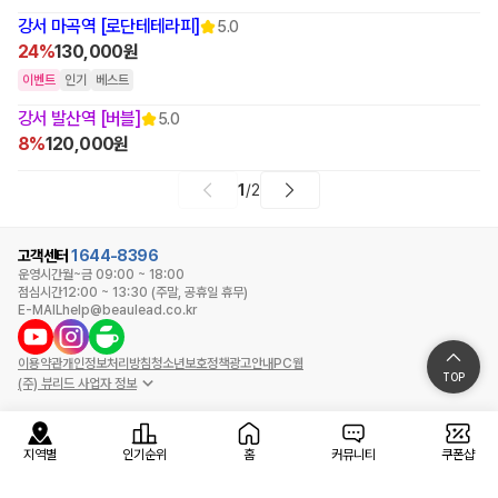
강서 마곡역 [로단테테라피]
5.0
24%
130,000원
이벤트
인기
베스트
강서 발산역 [버블]
5.0
8%
120,000원
1
/
2
고객센터
1644-8396
운영시간
월~금 09:00 ~ 18:00
점심시간
12:00 ~ 13:30 (주말, 공휴일 휴무)
E-MAIL
help@beaulead.co.kr
이용약관
개인정보처리방침
청소년보호정책
광고안내
PC웹
TOP
(주) 뷰리드 사업자 정보
지역별
인기순위
홈
커뮤니티
쿠폰샵