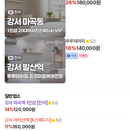
28%
180,000원
루루테라피
5.0
18%
140,000원
쿠폰
이벤트
일반업소
강서 마곡역 1인샵 [진이]
5.0
14%
120,000원
강서 까치산역 [K스웨디시]
5.0
11%
160,000원