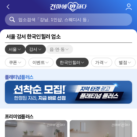
로
그
인
서울 강서 한국인힐러 업소
서울
강서
읍·면·동
쿠폰
이벤트
한국인힐러
가격
별점
플래티넘플러스
프리미엄플러스