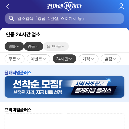
로
그
인
안동 24시간 업소
경북
안동
읍·면·동
쿠폰
이벤트
24시간
가격
별점
플래티넘플러스
프리미엄플러스