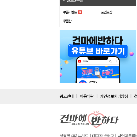
이벤트&쿠폰
쿠폰이벤트
포인트샵
쿠폰샵
광고안내
이용약관
개인정보처리방침
|
|
|
상호명
(주) 뷰리드
대표자
박현구
사업자등록