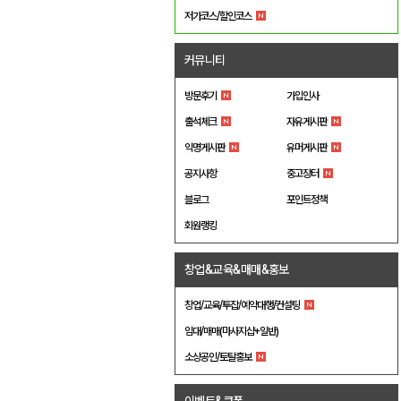
저가코스/할인코스
커뮤니티
방문후기
가입인사
출석체크
자유게시판
익명게시판
유머게시판
공지사항
중고장터
블로그
포인트정책
회원랭킹
창업&교육&매매&홍보
창업/교육/투잡/예약대행/컨설팅
임대/매매(마사지샵+일반)
소상공인/토탈홍보