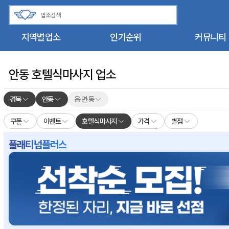
지역별업소
인기순위
커뮤니티
안동 호텔식마사지 업소
경북
안동
읍·면·동
쿠폰
이벤트
호텔식마사지
가격
별점
플래티넘플러스