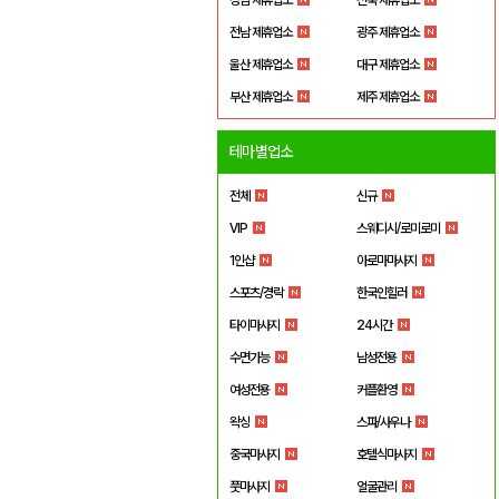
전남 제휴업소
광주 제휴업소
울산 제휴업소
대구 제휴업소
부산 제휴업소
제주 제휴업소
테마별업소
전체
신규
VIP
스웨디시/로미로미
1인샵
아로마마사지
스포츠/경락
한국인힐러
타이마사지
24시간
수면가능
남성전용
여성전용
커플환영
왁싱
스파/사우나
중국마사지
호텔식마사지
풋마사지
얼굴관리