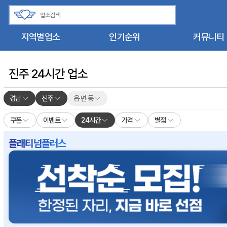
지역별업소
인기순위
커뮤니티
진주 24시간 업소
경남
진주
읍·면·동
쿠폰
이벤트
24시간
가격
별점
플래티넘플러스