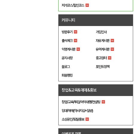
저가코스/할인코스
커뮤니티
방문후기
가입인사
출석체크
자유게시판
익명게시판
유머게시판
공지사항
중고장터
블로그
포인트정책
회원랭킹
창업&교육&매매&홍보
창업/교육/투잡/예약대행/컨설팅
임대/매매(마사지샵+일반)
소상공인/토탈홍보