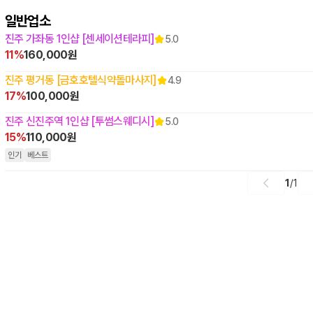
일반업소
진주 가좌동 1인샵 [센세이션테라피]
5.0
11%
160,000원
진주 평거동 [금호호텔식약돌마사지]
4.9
17%
100,000원
진주 신진주역 1인샵 [투썸스웨디시]
5.0
15%
110,000원
인기
베스트
1
/
1