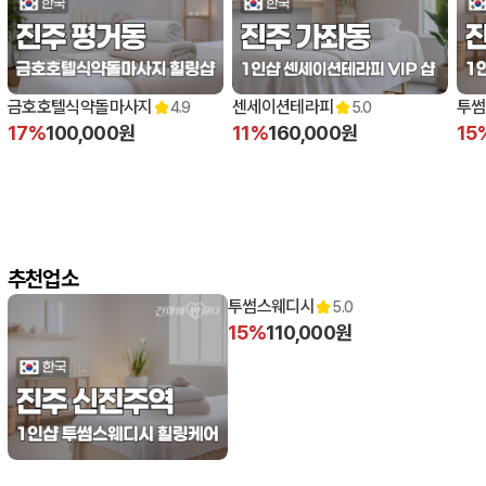
금호호텔식약돌마사지
센세이션테라피
투썸
4.9
5.0
17%
100,000원
11%
160,000원
15
추천업소
투썸스웨디시
5.0
15%
110,000원