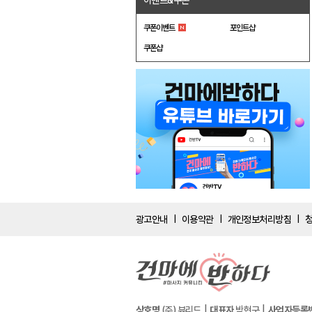
이벤트&쿠폰
쿠폰이벤트
포인트샵
쿠폰샵
광고안내
이용약관
개인정보처리방침
|
|
|
상호명
(주) 뷰리드
대표자
박현구
사업자등록