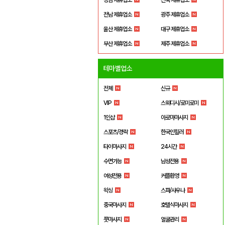
전남 제휴업소
광주 제휴업소
울산 제휴업소
대구 제휴업소
부산 제휴업소
제주 제휴업소
테마별업소
전체
신규
VIP
스웨디시/로미로미
1인샵
아로마마사지
스포츠/경락
한국인힐러
타이마사지
24시간
수면가능
남성전용
여성전용
커플환영
왁싱
스파/사우나
중국마사지
호텔식마사지
풋마사지
얼굴관리