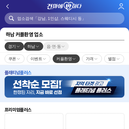
로
그
인
하남 커플환영 업소
경기
하남
읍·면·동
쿠폰
이벤트
커플환영
가격
별점
플래티넘플러스
프리미엄플러스