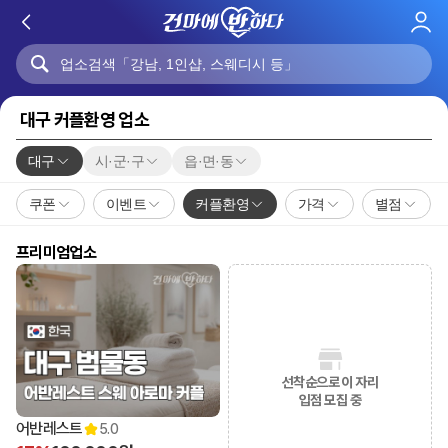
로
그
인
대구 커플환영 업소
대구
시·군·구
읍·면·동
쿠폰
이벤트
커플환영
가격
별점
프리미엄업소
선착순으로 이 자리
입점 모집 중
10:00 오픈
어반레스트
5.0