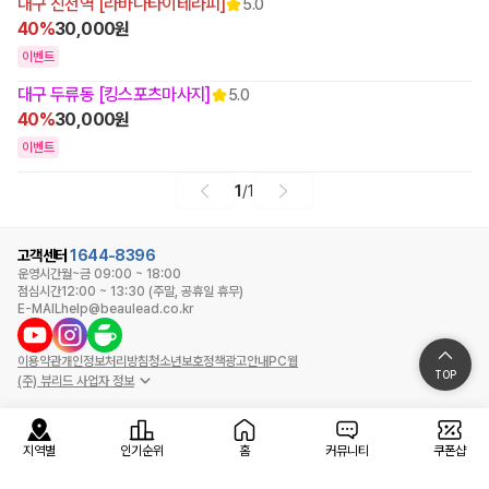
대구 진천역 [라바나타이테라피]
5.0
40%
30,000원
이벤트
대구 두류동 [킹스포츠마사지]
5.0
40%
30,000원
이벤트
1
/
1
고객센터
1644-8396
운영시간
월~금 09:00 ~ 18:00
점심시간
12:00 ~ 13:30 (주말, 공휴일 휴무)
E-MAIL
help@beaulead.co.kr
이용약관
개인정보처리방침
청소년보호정책
광고안내
PC웹
TOP
(주) 뷰리드 사업자 정보
지역별
인기순위
홈
커뮤니티
쿠폰샵