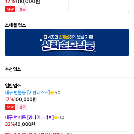
17%
100,000원
n
e
w
이벤트
스페셜 업소
추천업소
일반업소
대구 범물동 [어반레스트]
5.0
17%
100,000원
n
e
w
이벤트
대구 범어동 [명타이테라피]
0.0
33%
40,000원