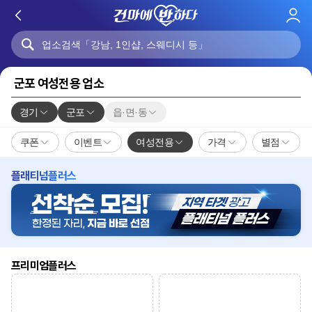
로
그
인
군포 여성전용 업소
경기
군포
읍·면·동
쿠폰
이벤트
여성전용
가격
별점
플래티넘플러스
프리미엄플러스