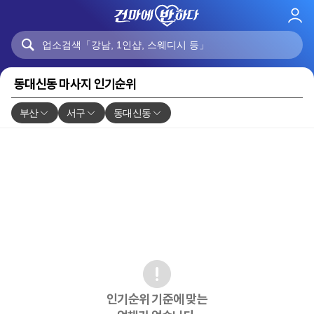
로
그
인
동대신동 마사지 인기순위
부산
서구
동대신동
인기순위 기준에 맞는