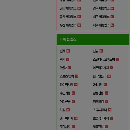
전남 제휴업소
광주 제휴업소
울산 제휴업소
대구 제휴업소
부산 제휴업소
제주 제휴업소
테마별업소
전체
신규
VIP
스웨디시/로미로미
1인샵
아로마마사지
스포츠/경락
한국인힐러
타이마사지
24시간
수면가능
남성전용
여성전용
커플환영
왁싱
스파/사우나
중국마사지
호텔식마사지
풋마사지
얼굴관리