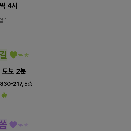
새벽 4시
영업
]
길
♥
⌁
⋆
 도보 2분
30-217, 5층
능
✿
씀
♥
⌁
⋆