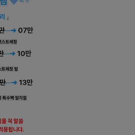
램
♥
⌁
⋆
관리
」
만
─➜
07만
면스트레칭
만
─➜
10만
스트레칭 발
5만
─➜
13만
칭 특수팩 발각질
을 꼭 말씀
적용됩니다.