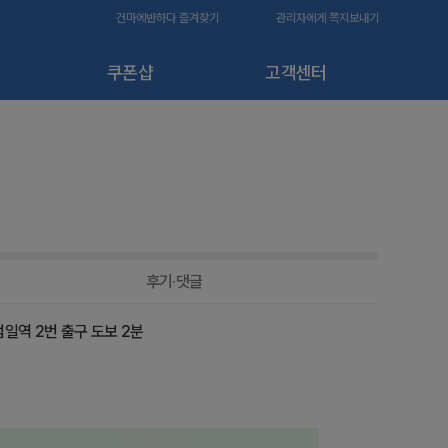
건마에반하다 즐겨찾기
관리자에게 쪽지보내기
쿠폰샵
고객센터
후기·댓글
 범일역 2번 출구 도보 2분