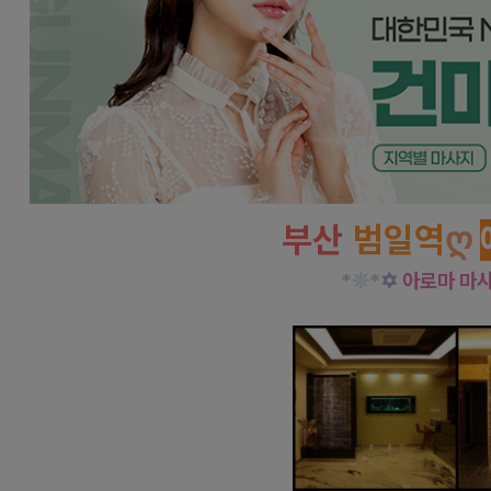
부산
.
범일역
ღ
*
❊
*
✡
아로마 마