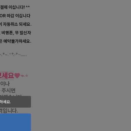
 결제 이십니다! ^^
 OR 마감 이십니다
이 자동취소 되세요.
, 비핸폰, 무 발신자
은 예약불가하세요.
·.*
~
.
*
°.
·*
··
..
…
진
보
세
요
♥
⌁
⋆
항이나
 주시면
리겠습니다.
하세요.
금결제 시
격입니다.
웨디시 마사지,
 마사지,
1인샵