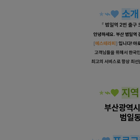
⋆
⌁
♥
소
개
『
범일역 2번 출구 
안녕하세요. 부산 범일역
[
에스테라피
]
입니다! 아
고객님들을 위해서 한국
최고의 서비스로 항상 최선
⋆
⌁
♥
지
역
부산광역시
범일