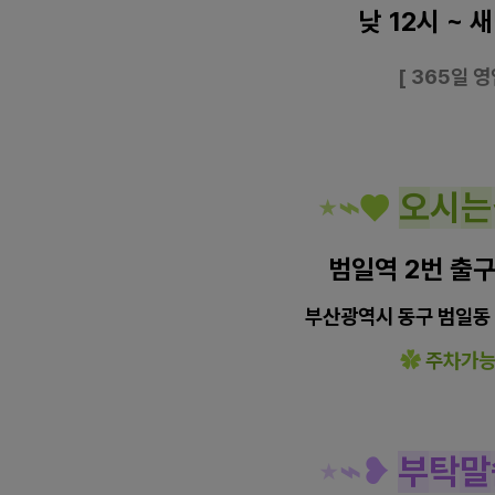
낮 12시 ~ 
[ 365일 
⋆
⌁
♥
오
시
는
범일역 2번 출구
부산광역시 동구 범일동 8
✿
주
차가
⋆
⌁
❥
부
탁
말