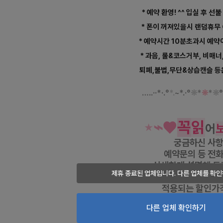
* 예약 환영! ^^ 입실 후 선불
* 폰이 꺼져있을시 랜덤휴무
* 예약시간 10분초과시 예약
* 과음, 룰&코스거부, 비매너
퇴폐,불법,무단&상습캔슬 등
…
..·
·
*
·
.
°
*.
~
*
.
·
°
❊
*
❊
*
❊
°
⋆
⌁
♥
꼭
읽
어
궁금하신 사
예약문의 등
전화
상세하게 설명해 드
제휴 종료된 업체입니다. 다른 업체를 확인
사전예약 및 현
적용되는 할인가
다른 업체 확인하기
부산 범일역 에스테라피 스
부산 범일역 마사지, 감성