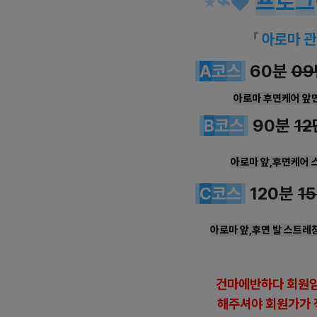
⋆
⌁
♥
프
로
그
「
아로마 
A
코
스
60분
09
아로마 후면케어 앞
B
코
스
90분
12
아로마 앞,후면케어 
C
코
스
120분
1
아로마 앞,후면 발 스트레
건
마에반하다 회원임
해
주셔야 회원가가 