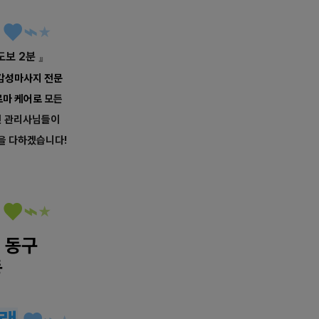
♥
⌁
⋆
도보 2분
』
 감성마사지 전문
로마 케어로
모든
인 관리사님들이
을 다하겠습니다!
♥
⌁
⋆
 동구
동