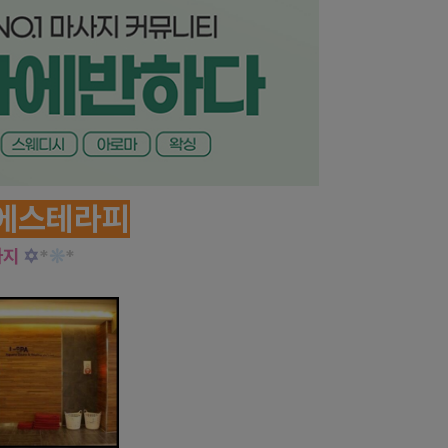
에스테라피
사지
✡
*
❊
*