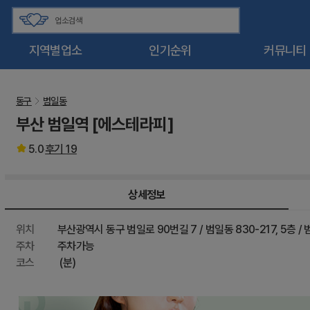
지역별업소
인기순위
커뮤니티
동구
범일동
부산 범일역 [에스테라피]
5.0
후기
19
상세정보
위치
부산광역시 동구 범일로 90번길 7 / 범일동 830-217, 5층 /
주차
주차가능
코스
(분)