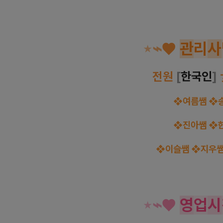
⋆
⌁
♥
관
리
사
전원
[
한국인
]
❖여름쌤
❖
❖진아쌤
❖
❖이슬쌤
❖지우
⋆
⌁
♥
영
업
시