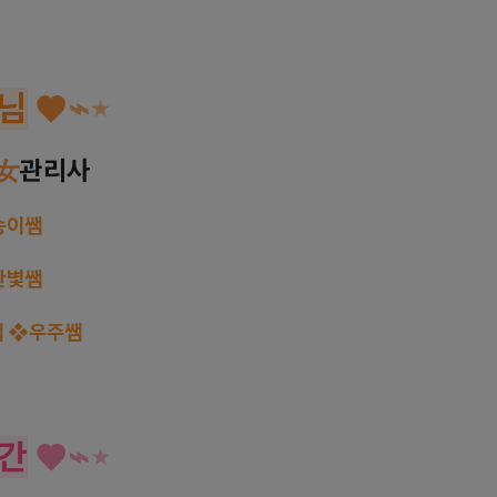
님
♥
⌁
⋆
女
관리사
송이쌤
한볓쌤
쌤
❖우주쌤
간
♥
⌁
⋆