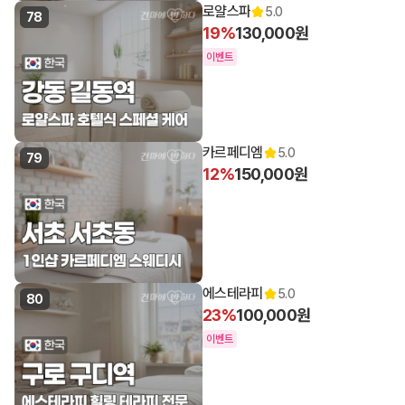
로얄스파
5.0
78
19%
130,000원
이벤트
카르페디엠
5.0
79
12%
150,000원
에스테라피
5.0
80
23%
100,000원
이벤트