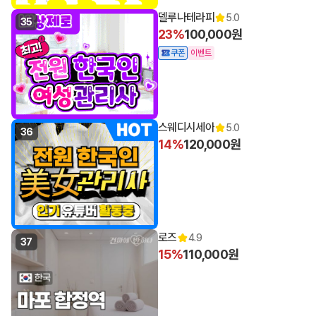
델루나테라피
5.0
35
23%
100,000원
쿠폰
이벤트
스웨디시세아
5.0
36
14%
120,000원
로즈
4.9
37
15%
110,000원