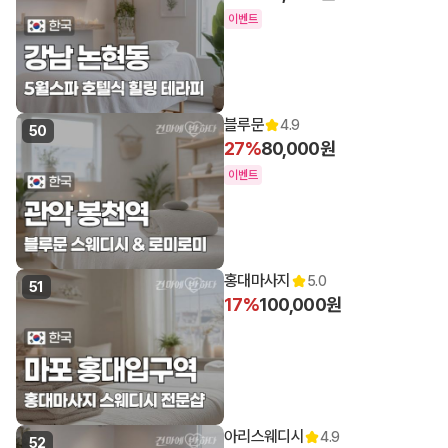
이벤트
블루문
4.9
50
27%
80,000원
이벤트
홍대마사지
5.0
51
17%
100,000원
아리스웨디시
4.9
52