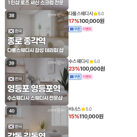
다룸스웨디시
5.0
38
17%
100,000원
쿠폰
이벤트
수스웨디시
5.0
39
23%
100,000원
쿠폰
이벤트
비너스
5.0
40
15%
110,000원