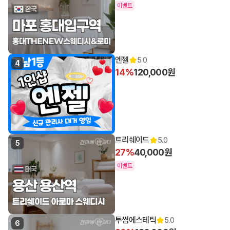
이벤트
엔젤
5.0
4
14%
120,000원
트리쉐이드
5.0
5
27%
40,000원
이벤트
투썸에스테틱
5.0
6