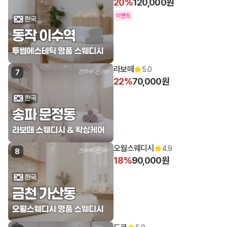
20%
120,000원
이벤트
라보떼
5.0
7
22%
70,000원
오월스웨디시
4.9
8
18%
90,000원