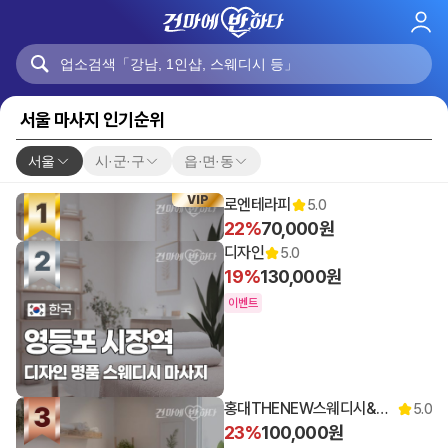
로
그
인
서울 마사지 인기순위
서울
시·군·구
읍·면·동
VIP
로엔테라피
5.0
22%
70,000원
디자인
5.0
19%
130,000원
이벤트
홍대THENEW스웨디시&로미
5.0
23%
100,000원