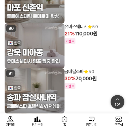
유미스웨디시
5.0
90
21%
110,000원
이벤트
금메달스파
5.0
91
30%
70,000원
이벤트
TOP
에스테라피&에스스웨디시
4.9
92
43%
40,000원
지역별
인기순위
홈
커뮤니티
쿠폰샵