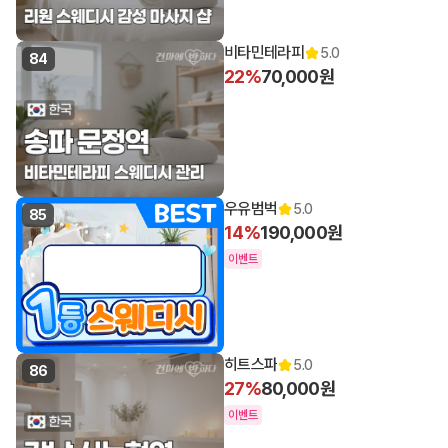
비타민테라피
5.0
84
22%
70,000원
우유범벅
5.0
85
14%
190,000원
이벤트
히트스파
5.0
86
27%
80,000원
이벤트