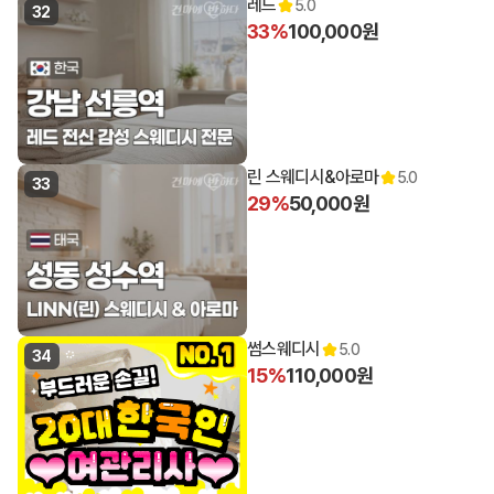
레드
5.0
32
33%
100,000원
린 스웨디시&아로마
5.0
33
29%
50,000원
썸스웨디시
5.0
34
15%
110,000원