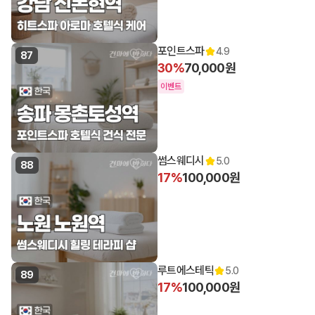
포인트스파
4.9
87
30%
70,000원
이벤트
썸스웨디시
5.0
88
17%
100,000원
루트에스테틱
5.0
89
17%
100,000원