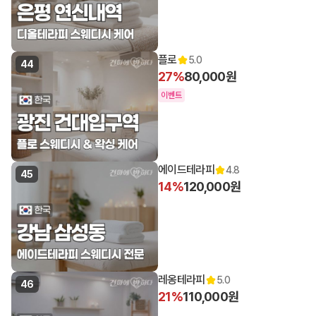
플로
5.0
44
27%
80,000원
이벤트
에이드테라피
4.8
45
14%
120,000원
레옹테라피
5.0
46
21%
110,000원