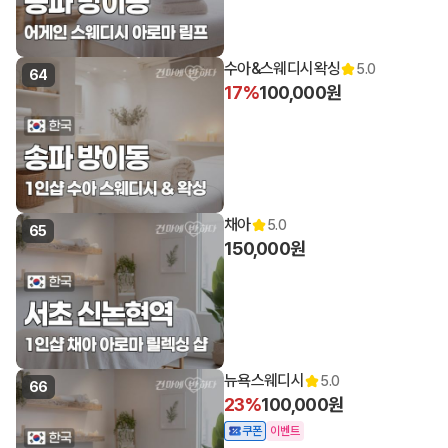
수아&스웨디시왁싱
5.0
64
17%
100,000원
채아
5.0
65
150,000원
뉴욕스웨디시
5.0
66
23%
100,000원
쿠폰
이벤트