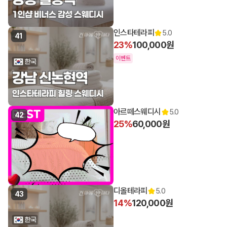
인스타테라피
5.0
41
23%
100,000원
이벤트
아르떼스웨디시
5.0
42
25%
60,000원
디올테라피
5.0
43
14%
120,000원