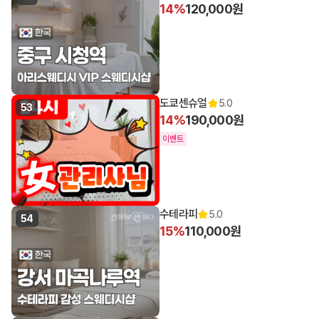
14%
120,000원
도쿄센슈얼
5.0
53
14%
190,000원
이벤트
수테라피
5.0
54
15%
110,000원