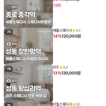
이벤트
애플스웨디시
5.0
73
14%
120,000원
리즈
5.0
74
13%
130,000원
더힐스웨디시
5.0
75