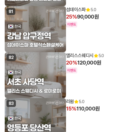
섬데이스파
5.0
81
25%
90,000원
이벤트
앨리스스웨디시
5.0
82
20%
120,000원
이벤트
리원
5.0
83
15%
110,000원