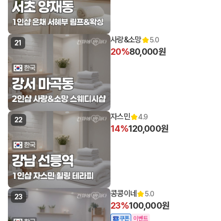
사랑&소망
5.0
21
20%
80,000원
자스민
4.9
22
14%
120,000원
콩콩이네
5.0
23
23%
100,000원
쿠폰
이벤트