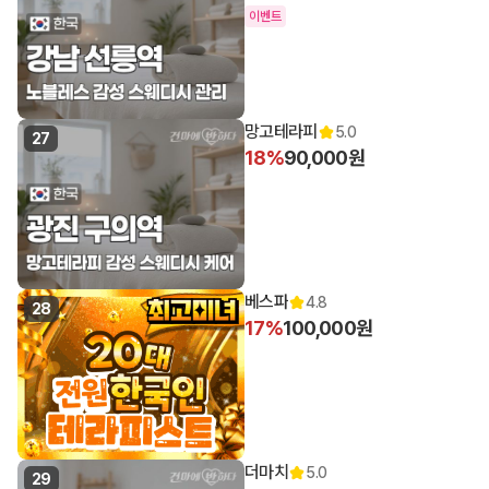
이벤트
망고테라피
5.0
27
18%
90,000원
베스파
4.8
28
17%
100,000원
더마치
5.0
29