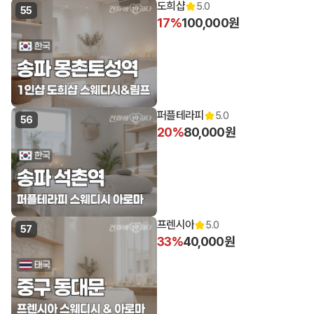
도희샵
5.0
55
17%
100,000원
퍼플테라피
5.0
56
20%
80,000원
프렌시아
5.0
57
33%
40,000원