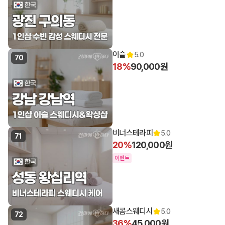
이슬
5.0
70
18%
90,000원
비너스테라피
5.0
71
20%
120,000원
이벤트
새콤스웨디시
5.0
72
36%
45,000원