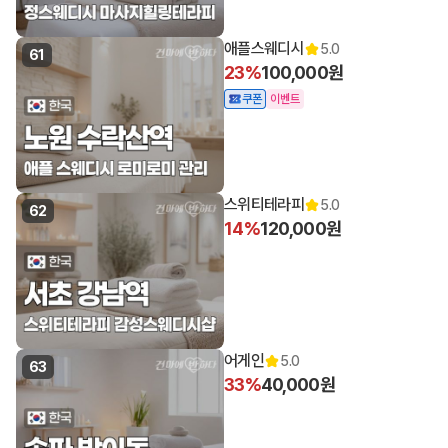
13:00 오픈
애플스웨디시
5.0
61
23%
100,000원
쿠폰
이벤트
스위티테라피
5.0
62
14%
120,000원
어게인
5.0
63
33%
40,000원