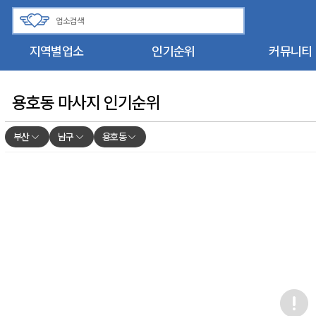
지역별업소
인기순위
커뮤니티
용호동 마사지 인기순위
부산
남구
용호동