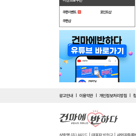
이벤트&쿠폰
쿠폰이벤트
포인트샵
쿠폰샵
광고안내
이용약관
개인정보처리방침
|
|
|
상호명
(주) 뷰리드
대표자
박현구
사업자등록