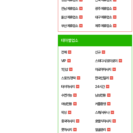
전남 제휴업소
광주 제휴업소
울산 제휴업소
대구 제휴업소
부산 제휴업소
제주 제휴업소
테마별업소
전체
신규
VIP
스웨디시/로미로미
1인샵
아로마마사지
스포츠/경락
한국인힐러
타이마사지
24시간
수면가능
남성전용
여성전용
커플환영
왁싱
스파/사우나
중국마사지
호텔식마사지
풋마사지
얼굴관리