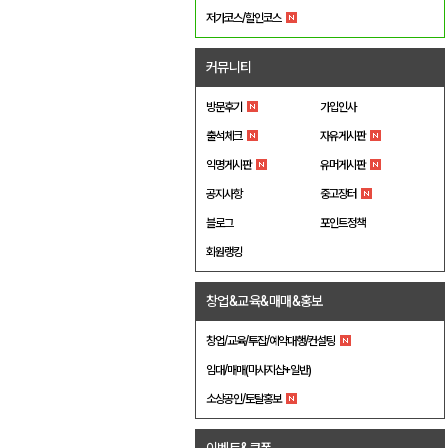
저가코스/할인코스
커뮤니티
방문후기
가입인사
출석체크
자유게시판
익명게시판
유머게시판
공지사항
중고장터
블로그
포인트정책
회원랭킹
창업&교육&매매&홍보
창업/교육/투잡/예약대행/컨설팅
임대/매매(마사지샵+일반)
소상공인/토탈홍보