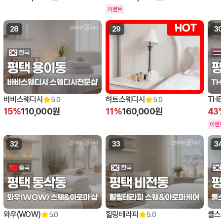
이벤트
28
29
3
바비스웨디시
하트스웨디시
TH
5.0
5.0
15%
110,000원
11%
160,000원
43
이벤
32
33
3
와우(WOW)
힐링테라피
쿨스
5.0
5.0