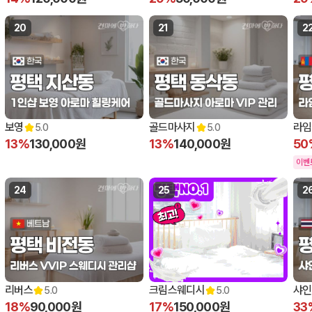
20
21
2
보영
골드마사지
라임
5.0
5.0
13%
130,000원
13%
140,000원
50
이벤
24
25
2
리버스
크림스웨디시
샤인
5.0
5.0
18%
90,000원
17%
150,000원
33