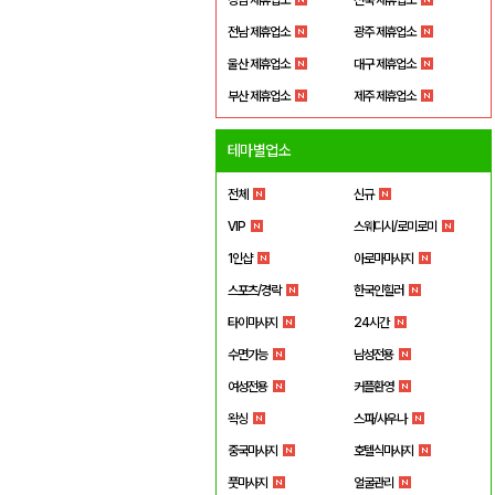
전남 제휴업소
광주 제휴업소
울산 제휴업소
대구 제휴업소
부산 제휴업소
제주 제휴업소
테마별업소
전체
신규
VIP
스웨디시/로미로미
1인샵
아로마마사지
스포츠/경락
한국인힐러
타이마사지
24시간
수면가능
남성전용
여성전용
커플환영
왁싱
스파/사우나
중국마사지
호텔식마사지
풋마사지
얼굴관리