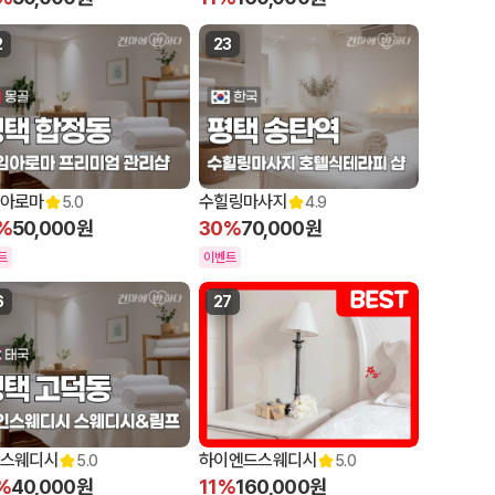
2
23
아로마
수힐링마사지
5.0
4.9
%
50,000원
30%
70,000원
트
이벤트
6
27
스웨디시
하이엔드스웨디시
5.0
5.0
%
40,000원
11%
160,000원