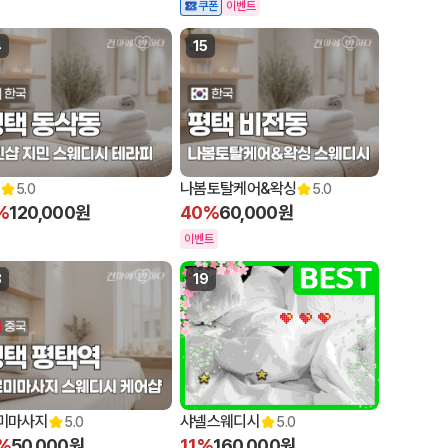
쿠폰
이벤트
4
15
나봄토탈케어&왁싱
5.0
5.0
%
120,000원
40%
60,000원
이벤트
8
19
미마사지
샤넬스웨디시
5.0
5.0
%
50,000원
11%
160,000원