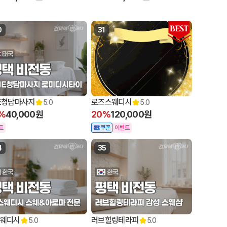
0
31
E청담마사지
로즈스웨디시
5.0
5.0
%
40,000원
20%
120,000원
트
쿠폰
이벤트
4
35
웨디시
러브힐링테라피
5.0
5.0