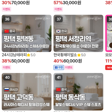
30%
70,000원
57%
30,000원
38
이벤트
이벤트
36
37
3
24시강남테라피
한국황제이발소
모모
5.0
5.0
38%
50,000원
40%
60,000원
11
이벤트
쿠폰
이벤트
n
e
40
41