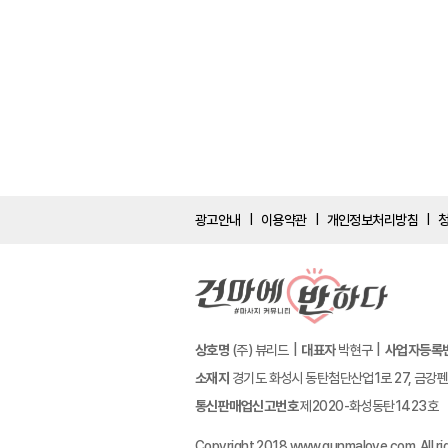
광고안내
이용약관
개인정보처리방침
|
|
|
상호명
(주) 뷰리드
대표자
박현구
사업자등록
소재지
경기도 화성시 동탄첨단산업1로 27, 금강펜테
통신판매업신고번호
제2020-화성동탄1423호
Copyright 2018 www.gunmalove.com. All ri