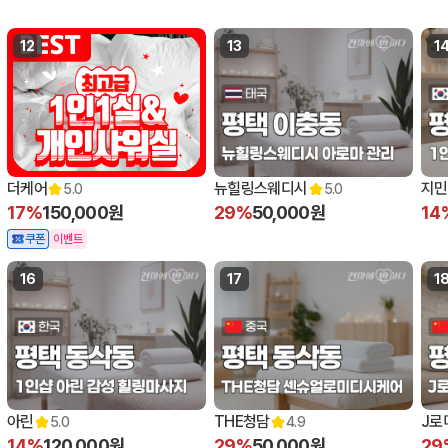
12
13
1
더케어
뉴힐링스웨디시
지민
5.0
5.0
17%
150,000원
29%
50,000원
14
쿠폰
이벤트
16
17
1
아린
THE청담
J로
5.0
4.9
14%
120,000원
29%
50,000원
29