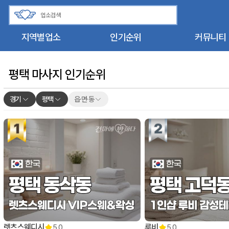
지역별업소
인기순위
커뮤니티
평택 마사지 인기순위
경기
평택
읍·면·동
렛츠스웨디시
루비
5.0
5.0