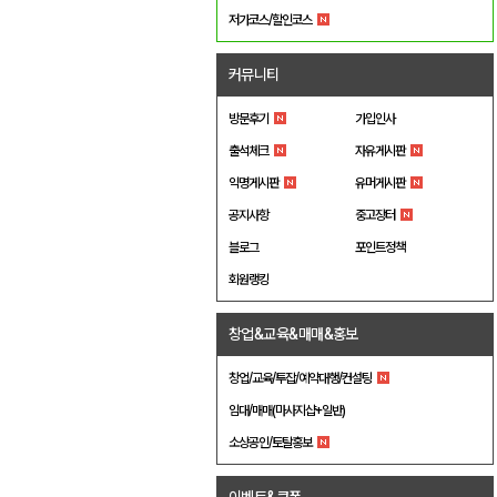
저가코스/할인코스
커뮤니티
방문후기
가입인사
출석체크
자유게시판
익명게시판
유머게시판
공지사항
중고장터
블로그
포인트정책
회원랭킹
창업&교육&매매&홍보
창업/교육/투잡/예약대행/컨설팅
임대/매매(마사지샵+일반)
소상공인/토탈홍보