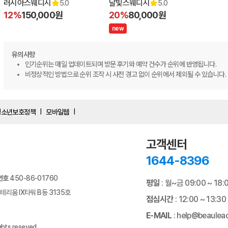
러시아스웨디시
달빛스웨디시
5.0
5.0
12%
150,000원
20%
80,000원
n
e
w
유의사항
인기순위는 매일 업데이트되며 방문 후기와 예약 건수가 순위에 반영됩니다.
비정상적인 방법으로 순위 조작 시 사전 경고 없이 순위에서 제외될 수 있습니다.
청소년보호정책
모바일웹
|
|
고객센터
1644-8396
번호
450-86-01760
평일
: 월~금 09:00 ~ 18:
리움 IX타워 B동 3135호
점심시간
: 12:00 ~ 13:
E-MAIL
:
help@beaulead
ghts reseved.