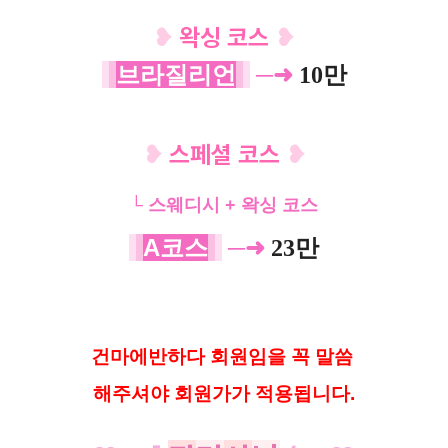
❥
왁싱 코스
❥
브라질리언
─➜
10만
❥
스페셜 코스
❥
└ 스웨디시 + 왁싱 코스
A코스
─➜
23만
건마에반하다 회원임을 꼭 말씀
해
주셔야 회원가가 적용됩니다.