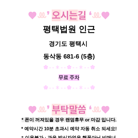
♥
ꔛ
❜
오
시
는
길
❛
ꔛ
♥
평택법원 인근
경기도 평택시
동삭동 681-6 (
5층)
✿ - - ✽ - - ✿ - -
✽
- - ✿
무료 주차
✿ - - ✽ - - ✿ - -
✽
- - ✿
♥
ꔛ
❜
부
탁
말
씀
❛
ꔛ
♥
* 폰이 꺼져있을 경우 랜덤휴무 or 마감 입니다.
* 예약시간 10분 초과시 예약 자동 취소 되세요!
* 이용불가 : 과음,발신자없음,핸폰아님,비매너,