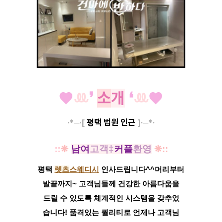
♥
ꔛ
❜
소
개
❛
ꔛ
♥
평택 법원 인근
·*─·[
]·─*·
::
❋
남여
고객‡
커플
환영
❋::
평택
렛츠
스웨디시
인사드립니다^^
머리부터
발끝까지~ 고객님들께 건강한 아름다움을
드릴 수 있도록
체계적인
시스템을 갖추었
습
니다! 품격있는 퀄리티
로
언제나 고객님