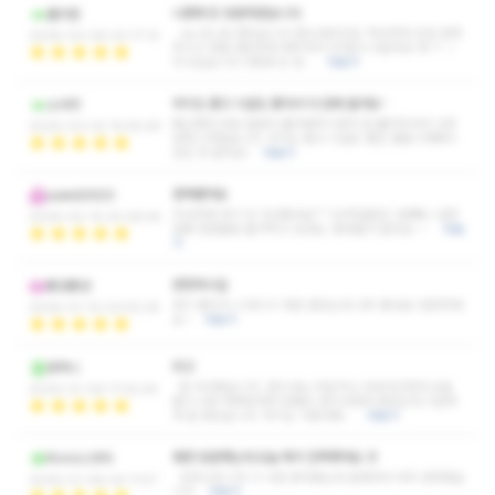
나중에 또 방문하겠습니다
홀리썬
vip 코스로 받았습니다 받는내내 압도 적당하게 조절 잘해
2026-03-06 03:17:13
주시고 정말 편안하게 해주셔서 60분이 6분마냥 훅 ㅈ ㅣ
지나갔습니다 나중에 또 방…
더보기
위치도 좋고 시설도 좋아서 다 맘에 들어요~
소서러
뻐근했던 부분 꼼꼼히 물어봐주시면서 잘 풀어주셔서 너무
2026-03-02 15:45:49
만족스러웠습니다. 위치도 좋고 시설도 좋은 별점 5개짜리
샵인 것 같아요!
더보기
중독됐어요
soeld0920
지난주에 여기 또 다녀왔네요^^ 20여일동안 3번째니 일주
2026-02-15 20:28:55
일에 한번꼴로 출석찍고 있네요. 중독될거 같아요~~
더보
기
번창하시길
뚱앙뚱앙
후기 좋아서 스웨디시 처음 받았는데 너무 좋네요! 번창하세
2026-01-10 02:50:25
요 !
더보기
최고
휴머니
잘 다녀왔습니다. 관리사는 어딜가나 사바사긴한데 오늘
2026-01-09 17:42:44
몸이 너무 찌뿌등하여 힘좋은 관리사한테 받았는데 시원하
게 잘 받았습니다. 여기는 이동네에…
더보기
몇번 방문햇는데 오늘 특히 만족햇어요 굿
옥수수스무띠
강추드립니다! 3~4번 받아봤는데 갈때마다 아주 만족했습
2026-01-08 04:11:57
니다
더보기