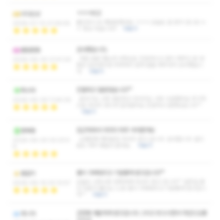
ㅋㅋㅋ최고
너나는낭
홀린듯이 또 재방문했네요 ㅋㅋㅋ 오늘도 잘 받구 갑니당 ㅎ
2026-07-13 21:06:55
ㅎ 항상 최곱니다!!
더보기
감사했습니다.
랜덤변동
처음 방문 했는데 사장님도 친절하시고 관리 해주신 분 성
2026-06-30 21:41:20
함은 모르겠지만 어색하지 않게 말을 해주셔서 감사했습니
다.
더보기
친절하고 잘받았습니다^^
특수자
분위기도 너무 편안하고 마사지도 너무 시원했어요 주기적
2026-06-29 11:44:30
으로 마사지 받으러 갈것같아요 친절하고 잘받았습니다^^
더보기
집근처라서 더더더 자주 가야겠어요
동북동
오랜만에 재대로된 마사지 받고 갑니다. 감사합니다. 앞으
2026-06-20 02:23:5
로도 자주 찾을것 같네요.
더보기
8
몸이 가벼워지고 기분좋게 받고갑니다^^
봄갈이
오늘도 너무너무 만족하며 마사지 받고 갑니다^^ 일주일 쌓
2026-06-14 03:12:57
인 피로가 풀리는 느낌! 몸이 가벼워지고 기분좋게 받고갑니
다^^
더보기
간만에 개운하게 받고갑니다 그리고 웃으시면서 마인드도좋
라니아
으시고