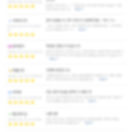
2026-05-14 18:42:25
온몸이 욱신욱신...^^ 믿을곳은 렛츠 뿐이네요.오늘도 시원
하게 잘받고갑니다
더보기
관리사분들 다 너무 이쁘시고 잘해주세요~ 역시 ㅎㅎ
카파추브라
유이 선생님 관리 너무 잘해주셔서 재방할게요~! 제 원픽
2026-04-07 10:39:3
은 유이쌤입니다 ㅎㅋ
더보기
6
재방을 안할수가 없습니다
콩피환자
엄청 친절하고 이쁘십니다 그런데 관리 내내 진짜 진심을 다
2026-03-25 01:02:10
해 관리해주셔서 너무 좋았어요 재방을 안할수가 없습니다
더보기
2번째 방문입니다.
확률고정
2번째 방문입니다. 처음 방문했을때 친절하시고 매장 깔끔
2026-03-23 01:59:27
해서 기억하고있다가 또 방문했어요~
더보기
여긴 관리사님들 실력이 다 좋은 듯
쿠루맨
어디는 관리사들마다 편차가 심하던데 기본적으로 고퀄 마
2026-03-17 23:16:23
사지 탑재되신분만 계시는 듯
더보기
나른나른
톰군제리군
아린 관리사님 이쁘신데 관리도 엄청 꼼꼼히 해주시네요 ..
2026-03-15 21:27:45
진짜 너무 잘 쉬다왔어요 !!
더보기