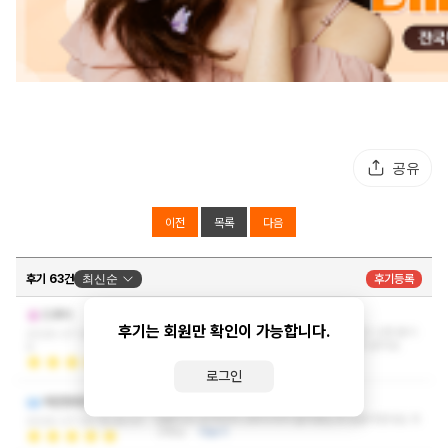
공유
이전
목록
다음
후기 63건
최신순
후기등록
마인드가 좋네요
드루미
후기는 회원만 확인이 가능합니다.
마사지도 딱 맞춰서 조절해주시니까 매번 끝나고 나면 몸이
2026-07-28 10:50:0
가벼워져요. 앞으로도 계속 여기만 다니게 될 것 같아요.
6
더보기
로그인
최고에요
계란찜에한잔
일끝나고 집가다가 너무지쳐서 들어왔는데 잘들어왔네요 최
2026-07-20 15:44:31
고에요
더보기