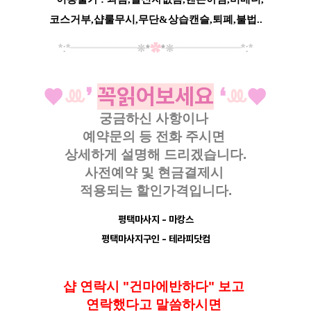
코스거부,샵룰무시,무단&상습캔슬,퇴폐,불법..
*:*
━
━
━
━
━
━
✿
━
━━
━━
━
*:*
❊
*
*
❊
♥
ꔛ
❜
꼭읽어보세요
❛
ꔛ
♥
궁금하신 사항이나
예약문의 등
전화 주시면
상세하게 설명해 드리겠습니다.
사전예약 및 현금결제시
적용되는 할인가격입니다.
평택마사지
- 마캉스
평택마사지구인
- 테라피닷컴
샵 연락시 "건마에반하다" 보고
연락했다고
말씀하시면