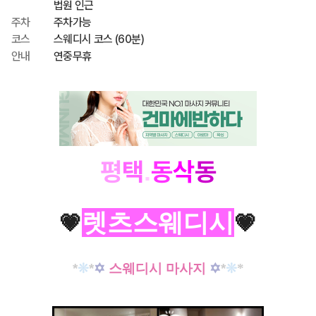
법원 인근
주차
주차가능
코스
스웨디시 코스 (60분)
안내
연중무휴
평
택
동
삭
동
.
렛츠스웨디시
💗
💗
*
❊
*
✡
스웨디시 마사지
✡
*
❊
*