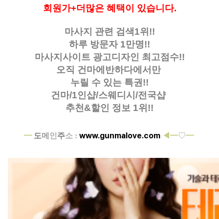
회원가+더많은 혜택이 있습니다.
마사지 관련 검색1위!!
하루 방문자 1만명!!
마사지사이트 광고디자인
최고점수!!
오직 건마에반하다에서만
누릴 수 있는 특권!!
건마/1인샵/스웨디시/전국샵
추천&할인 정보 1위!!
www.gunmalove.com
━
도
메
인
주
소 :
◀━
♡
━