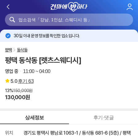
로
그
인
30일 이내 운영 정보를 확인한 업소입니다.
평택
동삭동
평택 동삭동 [렛츠스웨디시]
영업 중
11:00 ~ 04:00
5.0
후기
63
13%
150,000원
130,000원
상세정보
후기·댓글
위치
경기도 평택시 평남로 1063-1 / 동삭동 681-6 (5층) / 평택