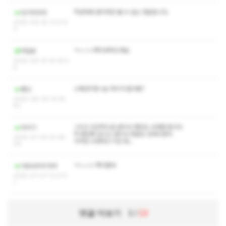
작성자와 관리자만 볼 수 있는 댓글입니다.
딩구르르라
2025-09-25 11:27:4
0
ㅋㅅㅅㅇ쪽지부탁드려요.
하일웅
2025-09-14 14:30:5
6
스페션이랑 vip 차이가 뭔가용?
퐝교
2025-08-09 14:45:
43
그리고 인간적으로 관리사 명단도 수정좀 합시다
두비기
저 명단에 있으신 관리사 한분도 안계시면서
2025-07-24 03:38:
가격만 수정하고 이건 뭐...
06
ㅋㅅㅅㅇ 쪽지좀여
아오오우우아여
2025-07-07 11:27:0
1
댓글 더보기
1
/
13