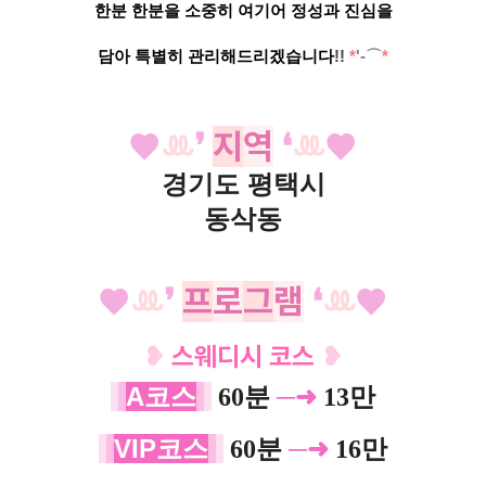
한분 한분을 소중히 여기어 정성과
진심을
담아
특별히 관리해드리겠습니다
!!
*
'-⌒
*
♥
ꔛ
❜
지
역
❛
ꔛ
♥
경기도 평택시
동삭동
♥
ꔛ
❜
프
로
그
램
❛
ꔛ
♥
❥
스웨디시 코스
❥
A코스
─➜
60분
13만
VIP코스
─➜
60분
16만