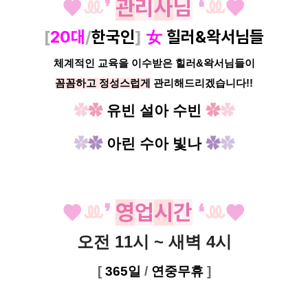
♥
ꔛ
❜
관
리
사
님
❛
ꔛ
♥
[
20대
/
한국인
]
女
힐러&왁서님들
체계적인 교육을 이수받은 힐러&왁서님들이
꼼꼼하고 정성스럽게
관리해드리겠습니다!!
✿
✿
유빈 설아 수빈
✿
✿
✿
✿
아린 수아 빛나
✿
✿
♥
ꔛ
❜
영
업
시
간
❛
ꔛ
♥
오전 11시 ~ 새벽 4시
[
365일
/
연중무휴
]