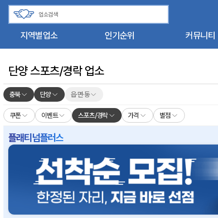
지역별업소
인기순위
커뮤니티
단양 스포츠/경락 업소
충북
단양
읍·면·동
쿠폰
이벤트
스포츠/경락
가격
별점
플래티넘플러스