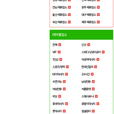
전남 제휴업소
광주 제휴업소
울산 제휴업소
대구 제휴업소
부산 제휴업소
제주 제휴업소
테마별업소
전체
신규
VIP
스웨디시/로미로미
1인샵
아로마마사지
스포츠/경락
한국인힐러
타이마사지
24시간
수면가능
남성전용
여성전용
커플환영
왁싱
스파/사우나
중국마사지
호텔식마사지
풋마사지
얼굴관리