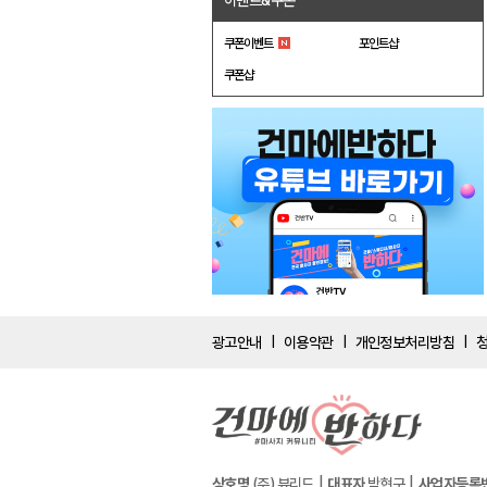
이벤트&쿠폰
쿠폰이벤트
포인트샵
쿠폰샵
광고안내
이용약관
개인정보처리방침
|
|
|
상호명
(주) 뷰리드
대표자
박현구
사업자등록