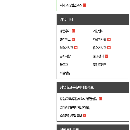
저가코스/할인코스
커뮤니티
방문후기
가입인사
출석체크
자유게시판
익명게시판
유머게시판
공지사항
중고장터
블로그
포인트정책
회원랭킹
창업&교육&매매&홍보
창업/교육/투잡/예약대행/컨설팅
임대/매매(마사지샵+일반)
소상공인/토탈홍보