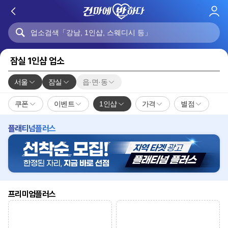
로
그
인
잠실 1인샵 업소
서울
잠실
읍·면·동
쿠폰
이벤트
1인샵
가격
별점
플래티넘플러스
프리미엄플러스