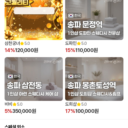
삼천궁녀
도파민
5.0
5.0
14%
120,000원
15%
110,000원
비비
도희샵
5.0
5.0
5%
350,000원
17%
100,000원
스페셜 업소