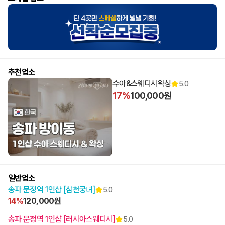
추천업소
수아&스웨디시왁싱
5.0
17%
100,000원
일반업소
송파 문정역 1인샵 [삼천궁녀]
5.0
14%
120,000원
송파 문정역 1인샵 [러시아스웨디시]
5.0