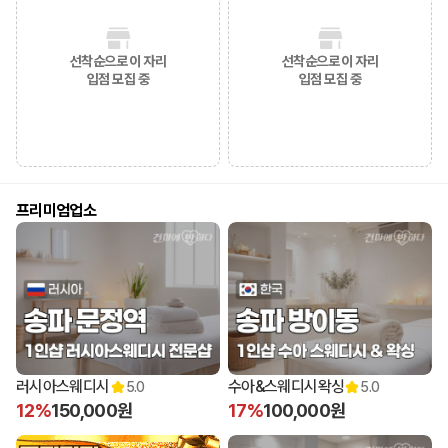
선착순으로 이 자리
선착순으로 이 자리
입점 모집 중
입점 모집 중
프리미엄업소
러시아스웨디시
수아&스웨디시왁싱
5.0
5.0
12%
150,000원
17%
100,000원