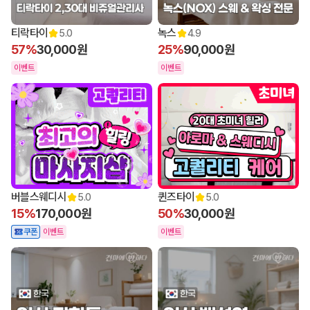
티락타이
녹스
5.0
4.9
57%
30,000원
25%
90,000원
이벤트
이벤트
버블스웨디시
퀸즈타이
5.0
5.0
15%
170,000원
50%
30,000원
쿠폰
이벤트
이벤트