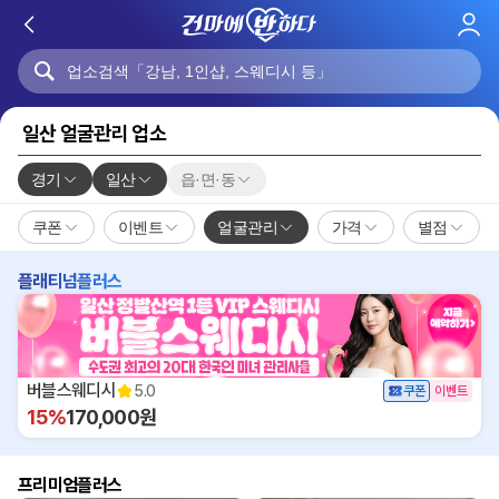
로
그
인
일산 얼굴관리 업소
경기
일산
읍·면·동
쿠폰
이벤트
얼굴관리
가격
별점
플래티넘플러스
버블스웨디시
5.0
쿠폰
이벤트
15%
170,000원
프리미엄플러스