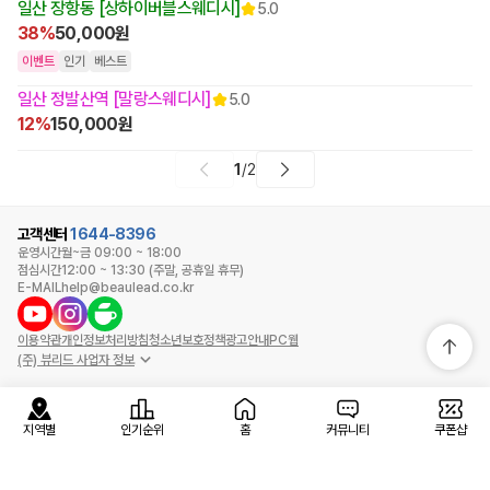
일산 장항동 [상하이버블스웨디시]
5.0
38%
50,000원
이벤트
인기
베스트
일산 정발산역 [말랑스웨디시]
5.0
12%
150,000원
1
/
2
고객센터
1644-8396
운영시간
월~금 09:00 ~ 18:00
점심시간
12:00 ~ 13:30 (주말, 공휴일 휴무)
E-MAIL
help@beaulead.co.kr
이용약관
개인정보처리방침
청소년보호정책
광고안내
PC웹
(주) 뷰리드 사업자 정보
지역별
인기순위
홈
커뮤니티
쿠폰샵