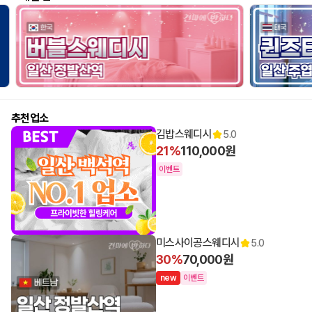
추천업소
김밥스웨디시
5.0
21%
110,000원
이벤트
미스사이공스웨디시
5.0
30%
70,000원
n
e
w
이벤트