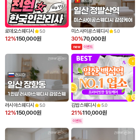
로데오스웨디시
미스사이공스웨디시
5.0
5.0
12%
150,000원
30%
70,000원
n
e
w
이벤트
러시아스웨디시
김밥스웨디시
5.0
5.0
12%
150,000원
21%
110,000원
이벤트