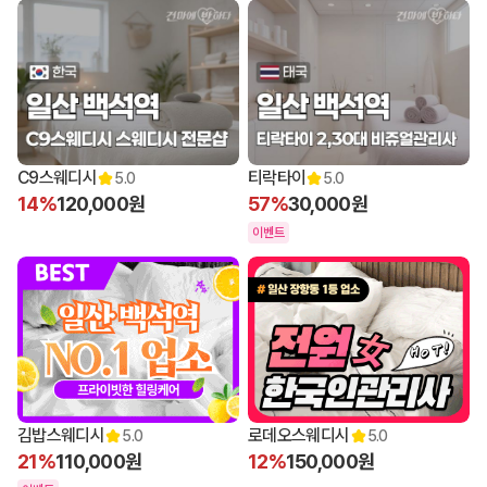
C9스웨디시
티락타이
5.0
5.0
14%
120,000원
57%
30,000원
이벤트
김밥스웨디시
로데오스웨디시
5.0
5.0
21%
110,000원
12%
150,000원