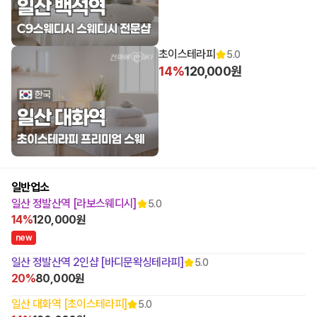
초이스테라피
5.0
14%
120,000원
일반업소
일산 정발산역 [라보스웨디시]
5.0
14%
120,000원
n
e
w
일산 정발산역 2인샵 [바디문왁싱테라피]
5.0
20%
80,000원
일산 대화역 [초이스테라피]
5.0