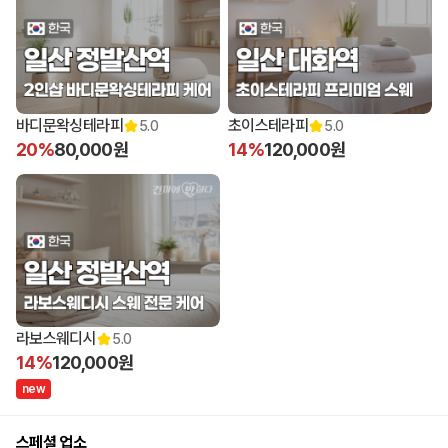
바디문왁싱테라피
초이스테라피
5.0
5.0
20%
80,000원
14%
120,000원
라보스웨디시
5.0
14%
120,000원
n
e
w
스페셜 업소