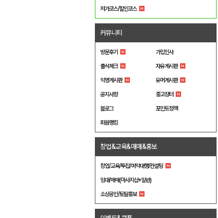
저가코스/할인코스
커뮤니티
방문후기
가입인사
출석체크
자유게시판
익명게시판
유머게시판
공지사항
중고장터
블로그
포인트정책
회원랭킹
창업&교육&매매&홍보
창업/교육/투잡/예약대행/컨설팅
임대/매매(마사지샵+일반)
소상공인/토탈홍보