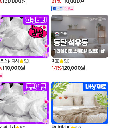
%
130,000원
21%
110,000원
쿠폰
이벤트
트스웨디시
미호
5.0
5.0
%
110,000원
14%
120,000원
트
스웨디시
루나테라피
5.0
5.0