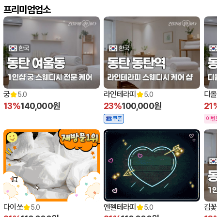
프리미엄업소
궁
라인테라피
디올
5.0
5.0
13%
140,000원
23%
100,000원
21
쿠폰
이벤
다이쏘
엔젤테라피
김꽃
5.0
5.0