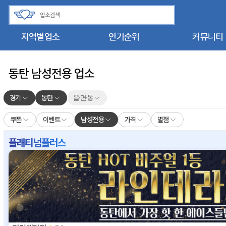
지역별업소
인기순위
커뮤니티
동탄 남성전용 업소
경기
동탄
읍·면·동
쿠폰
이벤트
남성전용
가격
별점
플래티넘플러스