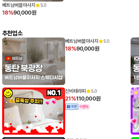
베트남버블마사지
5.0
18%
90,000원
추천업소
베트남버블마사지
5.0
18%
90,000원
신비테라피
5.0
21%
110,000원
쿠폰
이벤트