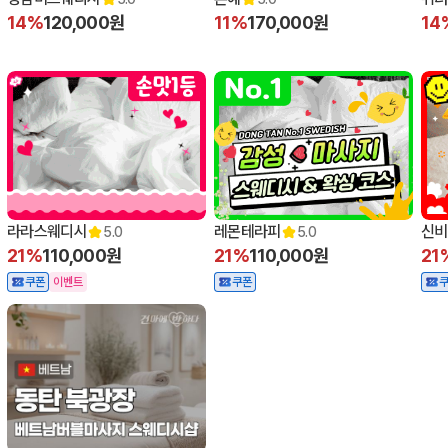
14%
120,000원
11%
170,000원
14
라라스웨디시
레몬테라피
신비
5.0
5.0
21%
110,000원
21%
110,000원
21
쿠폰
이벤트
쿠폰