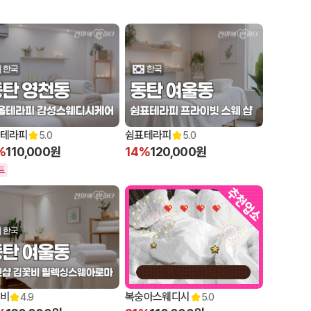
테라피
쉼표테라피
5.0
5.0
%
110,000원
14%
120,000원
트
비
복숭아스웨디시
4.9
5.0