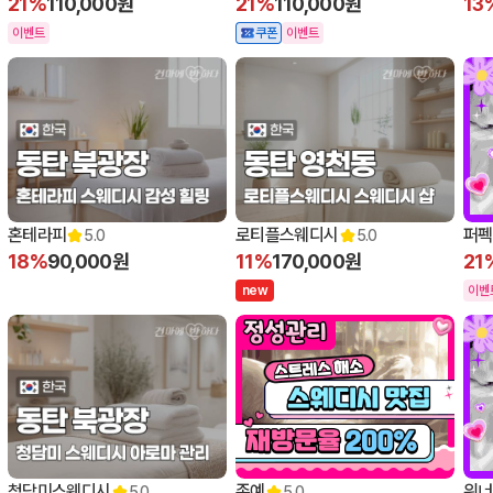
21%
110,000원
21%
110,000원
13
이벤트
쿠폰
이벤트
혼테라피
로티플스웨디시
퍼펙
5.0
5.0
18%
90,000원
11%
170,000원
21
n
e
w
이벤
청담미스웨디시
존예
위너
5.0
5.0