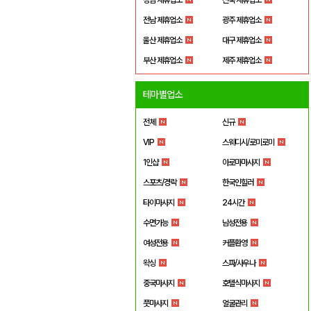
전남 제휴업소
광주 제휴업소
울산 제휴업소
대구 제휴업소
부산 제휴업소
제주 제휴업소
테마별업소
전체
신규
VIP
스웨디시/로미로미
1인샵
아로마마사지
스포츠/경락
한국인힐러
타이마사지
24시간
수면가능
남성전용
여성전용
커플환영
왁싱
스파/사우나
중국마사지
호텔식마사지
풋마사지
얼굴관리