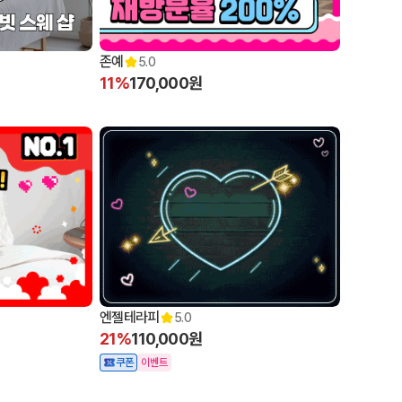
존예
5.0
11%
170,000원
엔젤테라피
5.0
21%
110,000원
쿠폰
이벤트