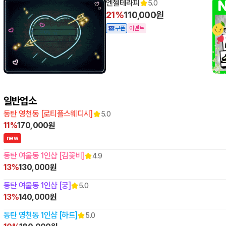
엔젤테라피
5.0
21%
110,000원
쿠폰
이벤트
일반업소
동탄 영천동 [로티플스웨디시]
5.0
11%
170,000원
n
e
w
동탄 여울동 1인샵 [김꽃비]
4.9
13%
130,000원
동탄 여울동 1인샵 [궁]
5.0
13%
140,000원
동탄 영천동 1인샵 [하트]
5.0