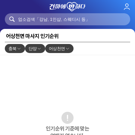
로
그
인
어상천면 마사지 인기순위
충북
단양
어상천면
인기순위 기준에 맞는