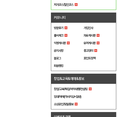
저가코스/할인코스
커뮤니티
방문후기
가입인사
출석체크
자유게시판
익명게시판
유머게시판
공지사항
중고장터
블로그
포인트정책
회원랭킹
창업&교육&매매&홍보
창업/교육/투잡/예약대행/컨설팅
임대/매매(마사지샵+일반)
소상공인/토탈홍보