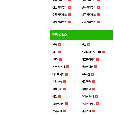
전남 제휴업소
광주 제휴업소
울산 제휴업소
대구 제휴업소
부산 제휴업소
제주 제휴업소
테마별업소
전체
신규
VIP
스웨디시/로미로미
1인샵
아로마마사지
스포츠/경락
한국인힐러
타이마사지
24시간
수면가능
남성전용
여성전용
커플환영
왁싱
스파/사우나
중국마사지
호텔식마사지
풋마사지
얼굴관리