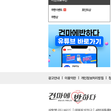
이벤트&쿠폰
쿠폰이벤트
포인트샵
쿠폰샵
광고안내
이용약관
개인정보처리방침
|
|
|
상호명
(주) 뷰리드
대표자
박현구
사업자등록