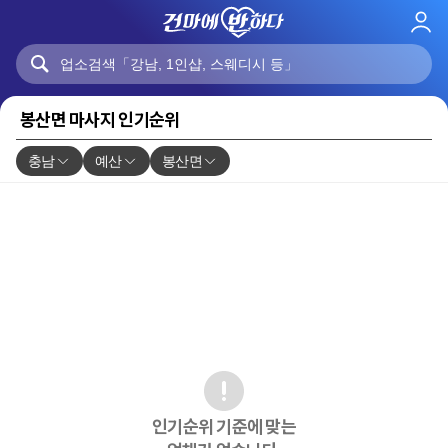
로
그
인
봉산면 마사지 인기순위
충남
예산
봉산면
인기순위 기준에 맞는