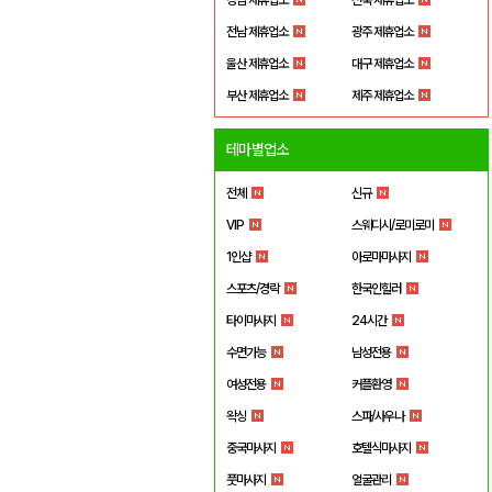
전남 제휴업소
광주 제휴업소
울산 제휴업소
대구 제휴업소
부산 제휴업소
제주 제휴업소
테마별업소
전체
신규
VIP
스웨디시/로미로미
1인샵
아로마마사지
스포츠/경락
한국인힐러
타이마사지
24시간
수면가능
남성전용
여성전용
커플환영
왁싱
스파/사우나
중국마사지
호텔식마사지
풋마사지
얼굴관리