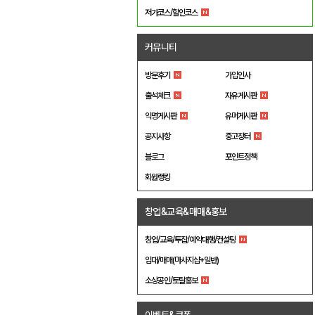
저가코스/할인코스
커뮤니티
방문후기
가입인사
출석체크
자유게시판
익명게시판
유머게시판
공지사항
중고장터
블로그
포인트정책
회원랭킹
창업&교육&매매&홍보
창업/교육/투잡/예약대행/컨설팅
임대/매매(마사지샵+일반)
소상공인/토탈홍보