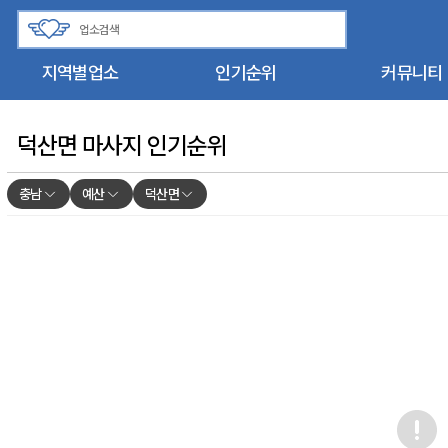
지역별업소
인기순위
커뮤니티
덕산면 마사지 인기순위
충남
예산
덕산면