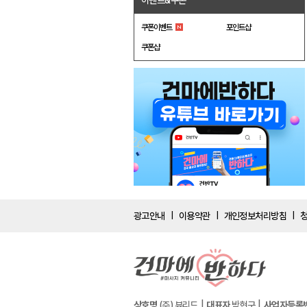
이벤트&쿠폰
쿠폰이벤트
포인트샵
쿠폰샵
광고안내
이용약관
개인정보처리방침
|
|
|
상호명
(주) 뷰리드
대표자
박현구
사업자등록