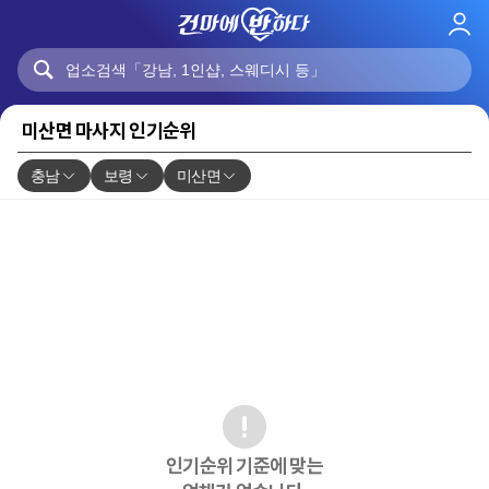
로
그
인
미산면 마사지 인기순위
충남
보령
미산면
인기순위 기준에 맞는