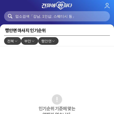
로
그
인
행안면 마사지 인기순위
전북
부안
행안면
인기순위 기준에 맞는