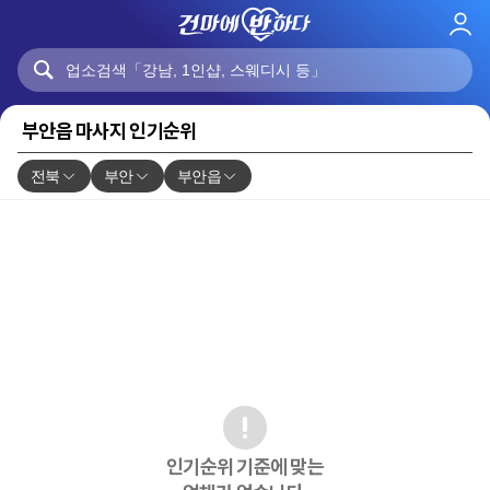
로
그
인
부안읍 마사지 인기순위
전북
부안
부안읍
인기순위 기준에 맞는