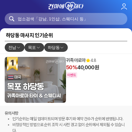
로
그
인
하당동 마사지 인기순위
전남
목포
하당동
귀족아로마
4.8
50%
40,000원
이벤트
유의사항
인기순위는 매일 업데이트되며 방문 후기와 예약 건수가 순위에 반영됩니다.
비정상적인 방법으로 순위 조작 시 사전 경고 없이 순위에서 제외될 수 있습니
다.