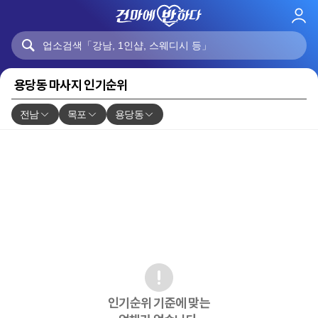
로
그
인
용당동 마사지 인기순위
전남
목포
용당동
인기순위 기준에 맞는