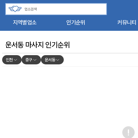
지역별업소
인기순위
커뮤니티
운서동 마사지 인기순위
인천
중구
운서동