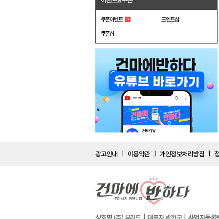
이벤트&쿠폰
쿠폰이벤트
포인트샵
쿠폰샵
광고안내
이용약관
개인정보처리방침
|
|
|
상호명
(주) 뷰리드
대표자
박현구
사업자등록