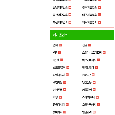
전남 제휴업소
광주 제휴업소
울산 제휴업소
대구 제휴업소
부산 제휴업소
제주 제휴업소
테마별업소
전체
신규
VIP
스웨디시/로미로미
1인샵
아로마마사지
스포츠/경락
한국인힐러
타이마사지
24시간
수면가능
남성전용
여성전용
커플환영
왁싱
스파/사우나
중국마사지
호텔식마사지
풋마사지
얼굴관리