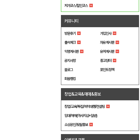
저가코스/할인코스
커뮤니티
방문후기
가입인사
출석체크
자유게시판
익명게시판
유머게시판
공지사항
중고장터
블로그
포인트정책
회원랭킹
창업&교육&매매&홍보
창업/교육/투잡/예약대행/컨설팅
임대/매매(마사지샵+일반)
소상공인/토탈홍보