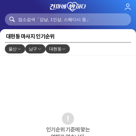
로
그
인
대현동 마사지 인기순위
울산
남구
대현동
인기순위 기준에 맞는