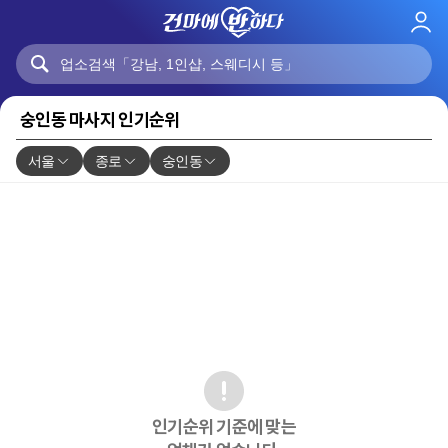
로
그
인
숭인동 마사지 인기순위
서울
종로
숭인동
인기순위 기준에 맞는