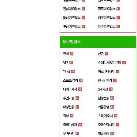
전남 제휴업소
광주 제휴업소
울산 제휴업소
대구 제휴업소
부산 제휴업소
제주 제휴업소
테마별업소
전체
신규
VIP
스웨디시/로미로미
1인샵
아로마마사지
스포츠/경락
한국인힐러
타이마사지
24시간
수면가능
남성전용
여성전용
커플환영
왁싱
스파/사우나
중국마사지
호텔식마사지
풋마사지
얼굴관리