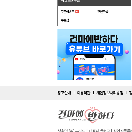
이벤트&쿠폰
쿠폰이벤트
포인트샵
쿠폰샵
광고안내
이용약관
개인정보처리방침
|
|
|
상호명
(주) 뷰리드
대표자
박현구
사업자등록