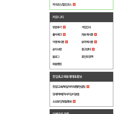
저가코스/할인코스
커뮤니티
방문후기
가입인사
출석체크
자유게시판
익명게시판
유머게시판
공지사항
중고장터
블로그
포인트정책
회원랭킹
창업&교육&매매&홍보
창업/교육/투잡/예약대행/컨설팅
임대/매매(마사지샵+일반)
소상공인/토탈홍보