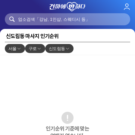
로
그
인
신도림동 마사지 인기순위
서울
구로
신도림동
인기순위 기준에 맞는