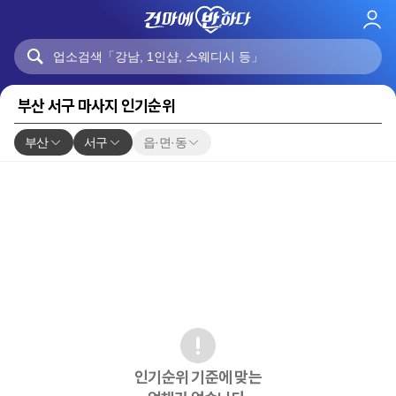
로
그
인
부산 서구 마사지 인기순위
부산
서구
읍·면·동
인기순위 기준에 맞는