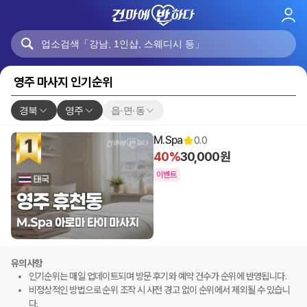
로
그
인
영주 마사지 인기순위
경북
영주
읍·면·동
M.Spa
0.0
40%
30,000원
이벤트
유의사항
인기순위는 매일 업데이트되며 방문 후기와 예약 건수가 순위에 반영됩니다.
비정상적인 방법으로 순위 조작 시 사전 경고 없이 순위에서 제외될 수 있습니
다.